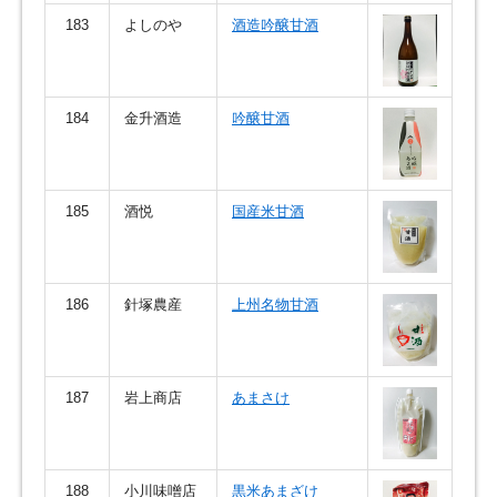
183
よしのや
酒造吟醸甘酒
184
金升酒造
吟醸甘酒
185
酒悦
国産米甘酒
186
針塚農産
上州名物甘酒
187
岩上商店
あまさけ
188
小川味噌店
黒米あまざけ