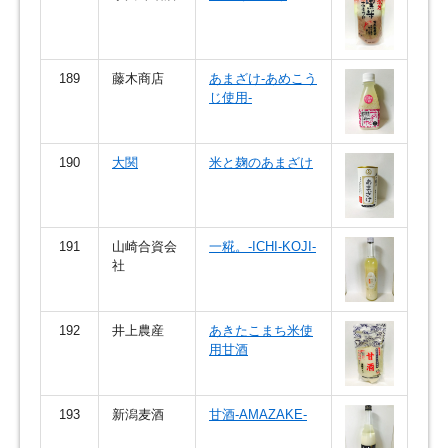
189
藤木商店
あまざけ-あめこう
じ使用-
190
大関
米と麹のあまざけ
191
山崎合資会
一糀。-ICHI-KOJI-
社
192
井上農産
あきたこまち米使
用甘酒
193
新潟麦酒
甘酒-AMAZAKE-