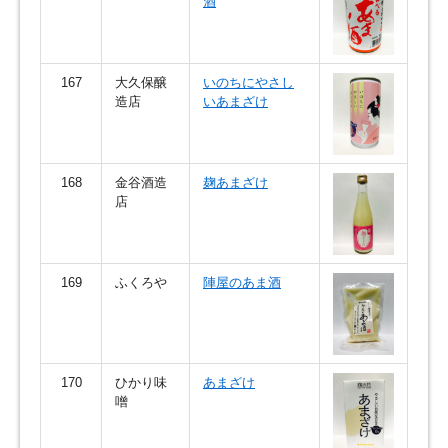
酒
167
大久保醸
いのちにやさし
造店
いあまざけ
168
金谷酒造
麹あまざけ
店
169
ふくろや
陣屋のあま酒
170
ひかり味
あまざけ
噌