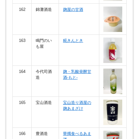
162
錦灘酒造
麹屋の甘酒
163
鳴門のい
糀きんとき
も屋
164
今代司酒
麹・乳酸発酵甘
造
酒-もと-
165
宝山酒造
宝山造り酒屋の
麹あまざけ
166
豊酒造
華燭食べるあま