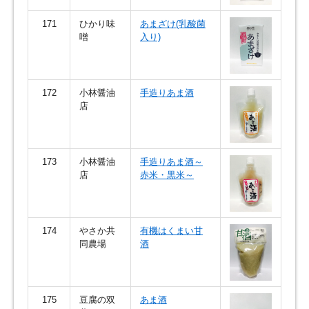
171
ひかり味
あまざけ(乳酸菌
噌
入り)
172
小林醤油
手造りあま酒
店
173
小林醤油
手造りあま酒～
店
赤米・黒米～
174
やさか共
有機はくまい甘
同農場
酒
175
豆腐の双
あま酒