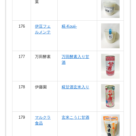
葉
176
伊豆フェ
糀-Kouji-
ルメンテ
177
万田酵素
万田酵素入り甘
酒
178
伊藤園
糀甘酒玄米入り
179
マルクラ
玄米こうじ甘酒
食品