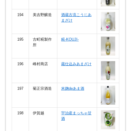
194
美吉野醸造
酒蔵古流こうじあ
まざけ
195
古町糀製作
糀-KOUJI-
所
196
峰村商店
蔵仕込みあまざけ
197
菊正宗酒造
米麹deあま酒
198
伊賀越
宇治産まっちゃ甘
酒