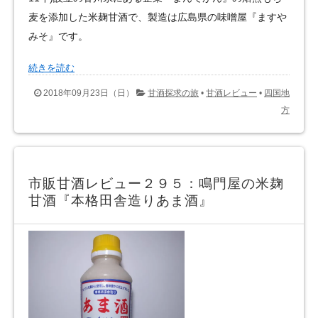
麦を添加した米麹甘酒で、製造は広島県の味噌屋『ますや
みそ』です。
続きを読む
2018年09月23日（日）
甘酒探求の旅
•
甘酒レビュー
•
四国地
方
市販甘酒レビュー２９５：鳴門屋の米麹
甘酒『本格田舎造りあま酒』