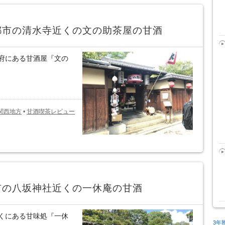
都市の清水寺近くの文の助茶屋の甘酒
府にある甘酒屋『文の
関西地方
•
甘酒喫茶レビュー
市の八坂神社近くの一休庵の甘酒
くにある甘味処『一休
3年