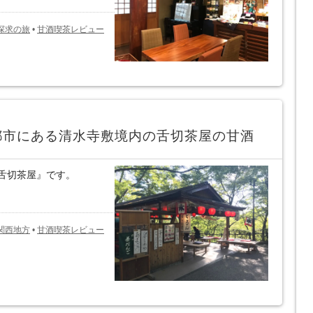
探求の旅
•
甘酒喫茶レビュー
都市にある清水寺敷境内の舌切茶屋の甘酒
舌切茶屋』です。
関西地方
•
甘酒喫茶レビュー