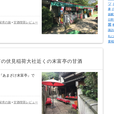
ツ
康
坂醸
日野
探求の旅
•
甘酒喫茶レビュー
菌
諏訪
礼に
黄桜
市の伏見稲荷大社近くの末富亭の甘酒
『あまざけ末富亭』で
探求の旅
•
甘酒喫茶レビュー