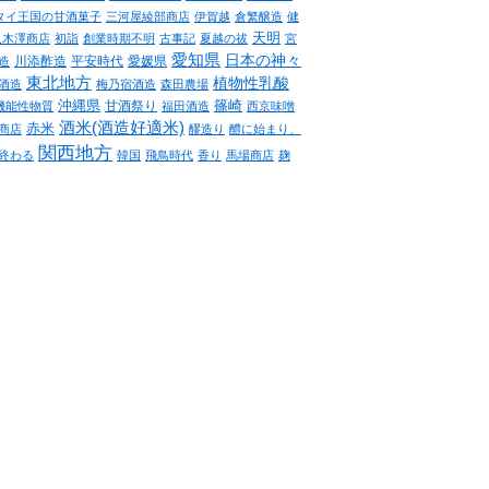
タイ王国の甘酒菓子
三河屋綾部商店
伊賀越
倉繁醸造
健
天明
八木澤商店
初詣
創業時期不明
古事記
夏越の祓
宮
愛知県
日本の神々
川添酢造
平安時代
愛媛県
造
東北地方
植物性乳酸
酒造
梅乃宿酒造
森田農場
沖縄県
篠崎
甘酒祭り
機能性物質
福田酒造
西京味噌
酒米(酒造好適米)
赤米
商店
醪造り
醴に始まり、
関西地方
終わる
韓国
飛鳥時代
香り
馬場商店
麹