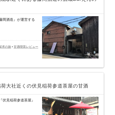
藤岡酒造』が運営する
探求の旅
•
甘酒喫茶レビュー
稲荷大社近くの伏見稲荷参道茶屋の甘酒
『伏見稲荷参道茶屋』