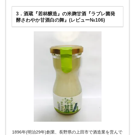
3．酒蔵『若林醸造』の米麹甘酒『ラブレ菌発
酵さわやか甘酒白の舞』(レビュー№106)
1896年(明治29年)創業、長野県の上田市で酒造業を営んで