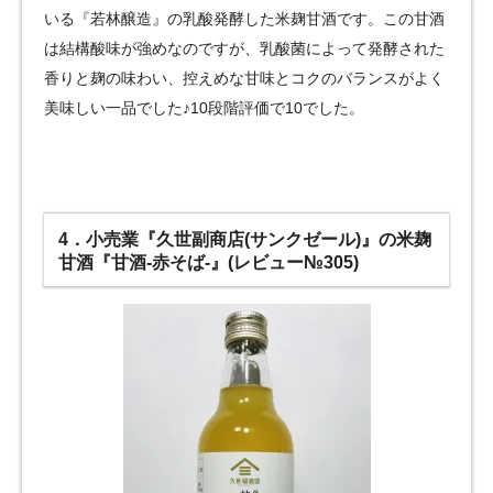
いる『若林醸造』の乳酸発酵した米麹甘酒です。この甘酒
は結構酸味が強めなのですが、乳酸菌によって発酵された
香りと麹の味わい、控えめな甘味とコクのバランスがよく
美味しい一品でした♪10段階評価で10でした。
4．小売業『久世副商店(サンクゼール)』の米麹
甘酒『甘酒-赤そば-』(レビュー№305)