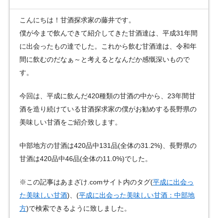
こんにちは！甘酒探求家の藤井です。
僕が今まで飲んできて紹介してきた甘酒達は、平成31年間
に出会ったもの達でした。これから飲む甘酒達は、令和年
間に飲むのだなぁ～と考えるとなんだか感慨深いもので
す。
今回は、平成に飲んだ420種類の甘酒の中から、23年間甘
酒を造り続けている甘酒探求家の僕がお勧めする長野県の
美味しい甘酒をご紹介致します。
中部地方の甘酒は420品中131品(全体の31.2%)、長野県の
甘酒は420品中46品(全体の11.0%)でした。
※この記事はあまざけ.comサイト内のタグ(
平成に出会っ
た美味しい甘酒
)、(
平成に出会った美味しい甘酒：中部地
方
)で検索できるように致しました。