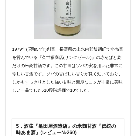
1979年(昭和54年)創業、長野県の上水内郡飯綱町で小売業
を営んでいる『久世福商店(サンクゼール)』の赤そばと麹
だけの米麹甘酒です。この甘酒はソバの実を用いた非常に
珍しい甘酒です。ソバの香ばしい香りが良く効いており、
しかもすっきりとした強い甘味と濃厚なコクが非常に美味
しい一品でした♪10段階評価で10でした。
5．酒蔵『亀田屋酒造店』の米麹甘酒『伝統の
味あま酒』(レビュー№260)