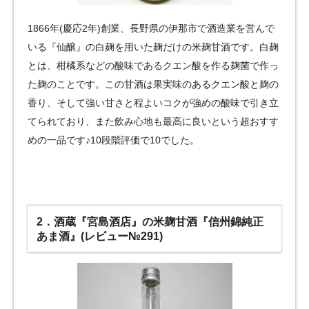
1866年(慶応2年)創業、長野県の伊那市で酒造業を営んで
いる『仙醸』の白麹を用いた麹だけの米麹甘酒です。白麹
とは、柑橘系などの酸味であるクエン酸を作る麹菌で作っ
た麹のことです。この甘酒は果実味のあるクエン酸と麹の
香り、そして強い甘さと程よいコクが強めの酸味で引き立
てられており、また飲み心地も最高に良いという超おすす
めの一品です♪10段階評価で10でした。
2．酒蔵『宮島酒店』の米麹甘酒『信州錦純正
あま酒』(レビュー№291)