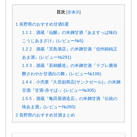
目次
[
非表示
]
1
長野県のおすすめ甘酒5選
1.1
1．酒蔵『仙醸』の米麹甘酒『あますっぱ味白
こうじあまざけ』(レビュー№5)
1.2
2．酒蔵『宮島酒店』の米麹甘酒『信州錦純正
あま酒』(レビュー№291)
1.3
3．酒蔵『若林醸造』の米麹甘酒『ラブレ菌発
酵さわやか甘酒白の舞』(レビュー№106)
1.4
4．小売業『久世副商店(サンクゼール)』の米麹
甘酒『甘酒-赤そば-』(レビュー№305)
1.5
5．酒蔵『亀田屋酒造店』の米麹甘酒『伝統の
味あま酒』(レビュー№260)
2
長野県のおすすめ甘酒まとめ