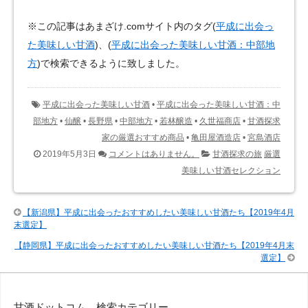
※この記事はあまざけ.comサイト内のタグ(
平成に出会っ
た美味しい甘酒
)、(
平成に出会った美味しい甘酒：中部地
方
)で検索できるように致しました。
平成に出会った美味しい甘酒
•
平成に出会った美味しい甘酒：中
部地方
•
仙醸
•
長野県
•
中部地方
•
若林醸造
•
久世福商店
•
甘酒探求
家の厳選おすすめ商品
•
亀田屋酒造店
•
宮島酒店
2019年5月3日
コメントはありません。
甘酒探求の旅
厳選
美味しい甘酒セレクション
【新潟県】平成に出会ったおすすめしたい美味しい甘酒たち【2019年4月
末選定】
【静岡県】平成に出会ったおすすめしたい美味しい甘酒たち【2019年4月末
選定】
甘酒ドットコム 検索カテゴリー