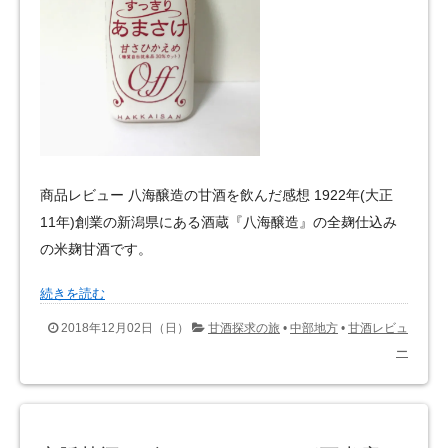
商品レビュー 八海醸造の甘酒を飲んだ感想 1922年(大正
11年)創業の新潟県にある酒蔵『八海醸造』の全麹仕込み
の米麹甘酒です。
続きを読む
2018年12月02日（日）
甘酒探求の旅
•
中部地方
•
甘酒レビュ
ー