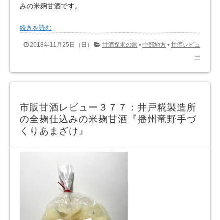
みの米麹甘酒です。
続きを読む
2018年11月25日（日）
甘酒探求の旅
•
中部地方
•
甘酒レビュ
ー
市販甘酒レビュー３７７：井戸糀製造所
の全麹仕込みの米麹甘酒『播州竜野手づ
くりあまざけ』