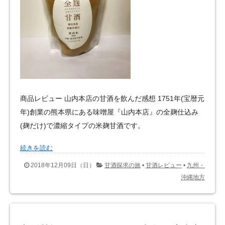
商品レビュー 山内本店の甘酒を飲んだ感想 1751年(宝暦元
年)創業の熊本県にある味噌屋『山内本店』の全麹仕込み
(麹だけ)で濃縮タイプの米麹甘酒です。
続きを読む
2018年12月09日（日）
甘酒探求の旅
•
甘酒レビュー
•
九州・
沖縄地方