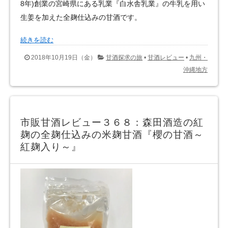
8年)創業の宮崎県にある乳業『白水舎乳業』の牛乳を用い
生姜を加えた全麹仕込みの甘酒です。
続きを読む
2018年10月19日（金）
甘酒探求の旅
•
甘酒レビュー
•
九州・
沖縄地方
市販甘酒レビュー３６８：森田酒造の紅
麹の全麹仕込みの米麹甘酒『櫻の甘酒～
紅麹入り～』