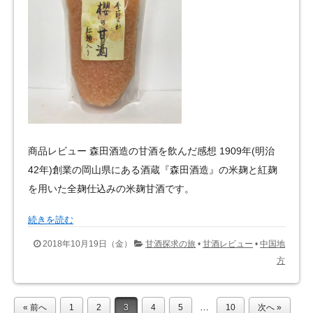
商品レビュー 森田酒造の甘酒を飲んだ感想 1909年(明治
42年)創業の岡山県にある酒蔵『森田酒造』の米麹と紅麹
を用いた全麹仕込みの米麹甘酒です。
続きを読む
2018年10月19日（金）
甘酒探求の旅
•
甘酒レビュー
•
中国地
方
…
« 前へ
1
2
3
4
5
10
次へ »