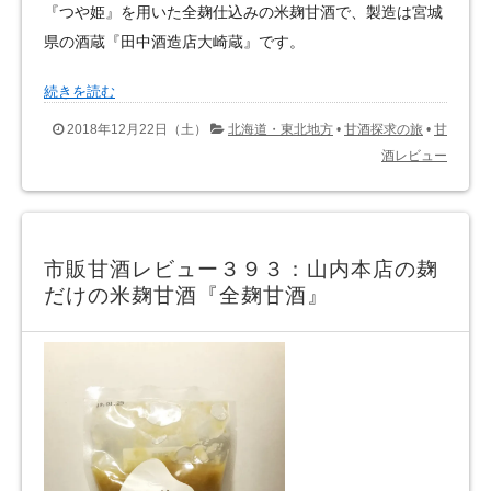
『つや姫』を用いた全麹仕込みの米麹甘酒で、製造は宮城
県の酒蔵『田中酒造店大崎蔵』です。
続きを読む
2018年12月22日（土）
北海道・東北地方
•
甘酒探求の旅
•
甘
酒レビュー
市販甘酒レビュー３９３：山内本店の麹
だけの米麹甘酒『全麹甘酒』