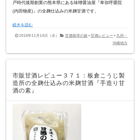
戸時代後期創業の熊本県にある味噌醤油屋『卑弥呼醤院
(内田物産)』の全麹仕込みの米麹甘酒です。
続きを読む
2018年11月14日（水）
甘酒探求の旅
•
甘酒レビュー
•
九州・
沖縄地方
市販甘酒レビュー３７１：板倉こうじ製
造所の全麹仕込みの米麹甘酒『手造り甘
酒の素』