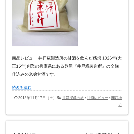
商品レビュー 井戸糀製造所の甘酒を飲んだ感想 1926年(大
正15年)創業の兵庫県にある麹屋『井戸糀製造所』の全麹
仕込みの米麹甘酒です。
続きを読む
2018年11月17日（土）
甘酒探求の旅
•
甘酒レビュー
•
関西地
方