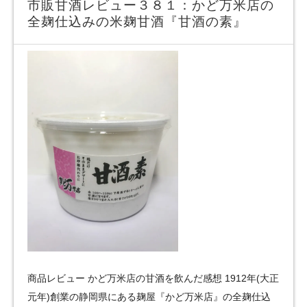
市販甘酒レビュー３８１：かど万米店の
全麹仕込みの米麹甘酒『甘酒の素』
商品レビュー かど万米店の甘酒を飲んだ感想 1912年(大正
元年)創業の静岡県にある麹屋『かど万米店』の全麹仕込