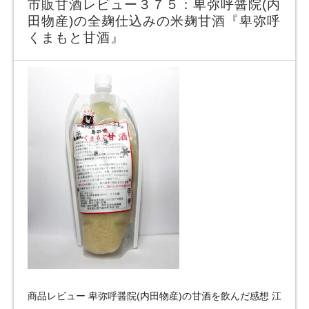
市販甘酒レビュー３７５：卑弥呼醤院(内
田物産)の全麹仕込みの米麹甘酒『卑弥呼
くまもと甘酒』
商品レビュー 卑弥呼醤院(内田物産)の甘酒を飲んだ感想 江