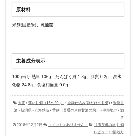
原材料
米麹(国産米)、乳酸菌
栄養成分表示
100g当り 熱量 106g、たんぱく質 1.3g、脂質 0.2g、炭水
化物 24.8g、食塩相当量 0.0g
大正
•
薄い甘酒（15〜20g）
•
全麹仕込み(麹だけの甘酒)
•
米麹甘
酒
•
新潟県
•
八海醸造
•
黄麹（普通の米麹甘酒の麹）
•
中部地方
•
酒
造
2018年12月2日
コメントはありません。
甘酒探求の旅
甘酒
レビュー
中部地方