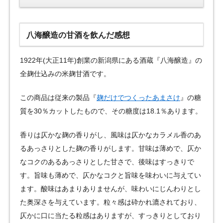
八海醸造の甘酒を飲んだ感想
1922年(大正11年)創業の新潟県にある酒蔵『八海醸造』の
全麹仕込みの米麹甘酒です。
この商品は従来の製品『
麹だけでつくったあまさけ
』の糖
質を30％カットしたもので、その糖度は18.1％あります。
香りは仄かな麹の香りがし、風味は仄かなカラメル香のあ
るあっさりとした麹の香りがします。甘味は薄めで、仄か
なコクのあるあっさりとした甘さで、後味はすっきりで
す。旨味も薄めで、仄かなコクと旨味を味わいに与えてい
ます。酸味はあまりありませんが、味わいにじんわりとし
た奥深さを与えています。粒々感は砕かれ漉されており、
仄かに口に当たる粒感はありますが、すっきりとしており