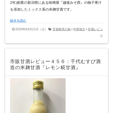
2年)創業の新潟県にある味噌屋『越後みそ西』の柚子果汁
を添加したミックス系の米麹甘酒です。
続きを読む
2020年03月21日（土）
甘酒探求の旅
•
中部地方
•
甘酒レビュ
ー
市販甘酒レビュー４５６：千代むすび酒
造の米麹甘酒『レモン糀甘酒』