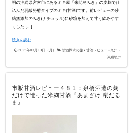
明の沖縄県宮古市にあるミキ屋『来間島みき』の麦麹で仕
込んだ乳酸発酵タイプのミキ(甘酒)です。前レビューの砂
糖無添加のみき(ナチュラル)に砂糖を加えて甘く飲みやす
くした […]
続きを読む
2025年03月10日（月）
甘酒探求の旅
•
甘酒レビュー
•
九州・
沖縄地方
市販甘酒レビュー４８１：泉橋酒造の麹
だけで造った米麹甘酒『あまざけ 糀だる
ま』