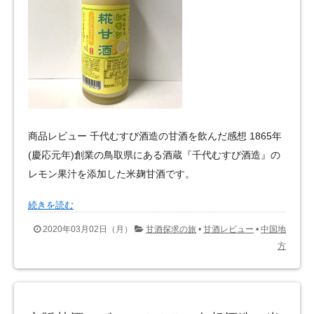
商品レビュー 千代むすび酒造の甘酒を飲んだ感想 1865年
(慶応元年)創業の鳥取県にある酒蔵『千代むすび酒造』の
レモン果汁を添加した米麹甘酒です。
続きを読む
2020年03月02日（月）
甘酒探求の旅
•
甘酒レビュー
•
中国地
方