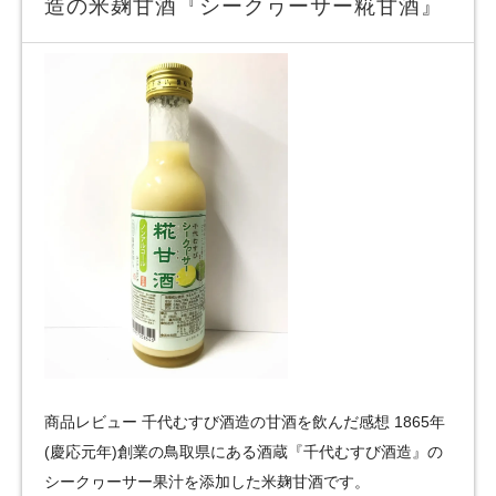
造の米麹甘酒『シークヮーサー糀甘酒』
商品レビュー 千代むすび酒造の甘酒を飲んだ感想 1865年
(慶応元年)創業の鳥取県にある酒蔵『千代むすび酒造』の
シークヮーサー果汁を添加した米麹甘酒です。