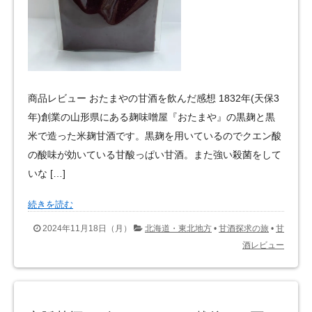
商品レビュー おたまやの甘酒を飲んだ感想 1832年(天保3
年)創業の山形県にある麹味噌屋『おたまや』の黒麹と黒
米で造った米麹甘酒です。黒麹を用いているのでクエン酸
の酸味が効いている甘酸っぱい甘酒。また強い殺菌をして
いな […]
続きを読む
2024年11月18日（月）
北海道・東北地方
•
甘酒探求の旅
•
甘
酒レビュー