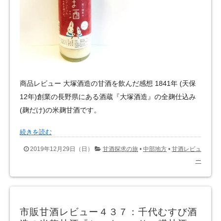
商品レビュー 大塚酒造の甘酒を飲んだ感想 1841年 (天保
12年)創業の長野県にある酒蔵『大塚酒造』の全麹仕込み
(麹だけ)の米麹甘酒です。
続きを読む
2019年12月29日（日）
甘酒探求の旅
•
中部地方
•
甘酒レビュ
ー
市販甘酒レビュー４３７：千代むすび酒