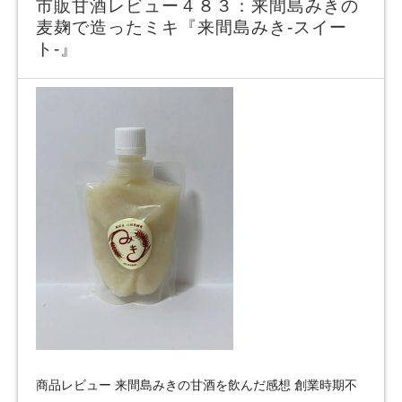
市販甘酒レビュー４８３：来間島みきの
麦麹で造ったミキ『来間島みき‐スイー
ト‐』
商品レビュー 来間島みきの甘酒を飲んだ感想 創業時期不