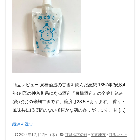
商品レビュー 泉橋酒造の甘酒を飲んだ感想 1857年(安政4
年)創業の神奈川県にある酒造『泉橋酒造』の全麹仕込み
(麹だけ)の米麹甘酒です。糖度は28.5%あります。 香り・
風味共にほぼ癖のない極仄かな麹の香りがします。甘 […]
続きを読む
2024年12月12日（木）
甘酒探求の旅
•
関東地方
•
甘酒レビュ