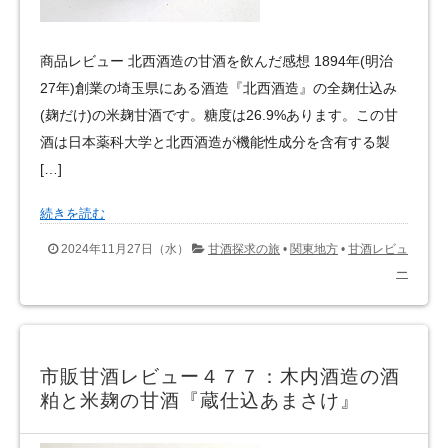
商品レビュー 北西酒造の甘酒を飲んだ感想 1894年(明治
27年)創業の埼玉県にある酒造『北西酒造』の全麹仕込み
(麹だけ)の米麹甘酒です。糖度は26.9%あります。この甘
酒は日本薬科大学と北西酒造が機能性成分を含有する製
[…]
続きを読む
2024年11月27日（水）
甘酒探求の旅
•
関東地方
•
甘酒レビュ
ー
市販甘酒レビュー４７７：木内酒造の酒
粕と米麹の甘酒『蔵仕込あまさけ』