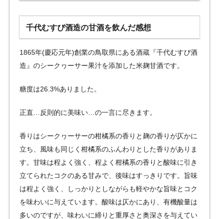
千代むすび酒造の甘酒を飲んだ感想
1865年(慶応元年)創業の鳥取県にある酒蔵『千代むすび酒
造』のシークヮーサー果汁を添加した米麹甘酒です。
糖度は26.3%ありました。
正直…反則的に美味い…の一言に尽きます。
香りはシークヮーサーの柑橘系の香りと麹の香りが仄かに
立ち、風味も同じく柑橘系のふんわりとした香りがありま
す。甘味は程よく強く、程よく柑橘系の香りと酸味に引き
立てられたコクのある甘みで、後味はすっきりです。旨味
は程よく強く、しっかりとしながらも軽やかな旨味とコク
を味わいに与えています。酸味は仄かにあり、有機酸量は
多いのですが、味わいに締りと重厚さと奥深さを与えてい