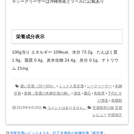
※シークヮーサーは沖縄県産とラベルに記載あり
栄養成分表示
100g当り エネルギー 109kcal、水分 73.2g、たんぱく質
1.9g、脂質 0.4g、炭水化物 24.4g、灰分 0.1g、ナトリウ
ム 21mg
濃い甘酒（25〜30g）
•
ミックス系甘酒
•
シークヮーサー
•
米麹
甘酒
•
黄麹（普通の米麹甘酒の麹）
•
酒造
•
慶応
•
鳥取県
•
千代むす
び酒造
•
柑橘類
2019年9月29日
コメントはありません。
甘酒探求の旅
甘酒
レビュー
中国地方
市販甘酒レビュー４３６：紅乙女酒造の米麹甘酒『糀甘酒』