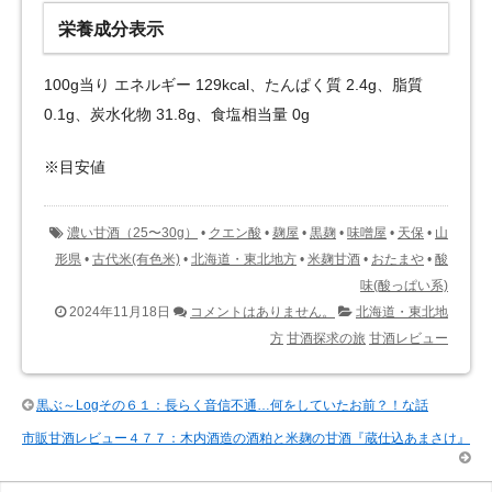
栄養成分表示
100g当り エネルギー 129kcal、たんぱく質 2.4g、脂質
0.1g、炭水化物 31.8g、食塩相当量 0g
※目安値
濃い甘酒（25〜30g）
•
クエン酸
•
麹屋
•
黒麹
•
味噌屋
•
天保
•
山
形県
•
古代米(有色米)
•
北海道・東北地方
•
米麹甘酒
•
おたまや
•
酸
味(酸っぱい系)
2024年11月18日
コメントはありません。
北海道・東北地
方
甘酒探求の旅
甘酒レビュー
黒ぶ～Logその６１：長らく音信不通…何をしていたお前？！な話
市販甘酒レビュー４７７：木内酒造の酒粕と米麹の甘酒『蔵仕込あまさけ』