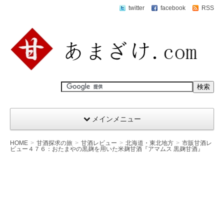
twitter
facebook
RSS
メインメニュー
HOME
甘酒探求の旅
甘酒レビュー
北海道・東北地方
市販甘酒レ
ビュー４７６：おたまやの黒麹を用いた米麹甘酒『アマムス 黒麹甘酒』