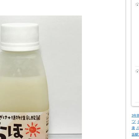
3年
ツ
康
坂醸