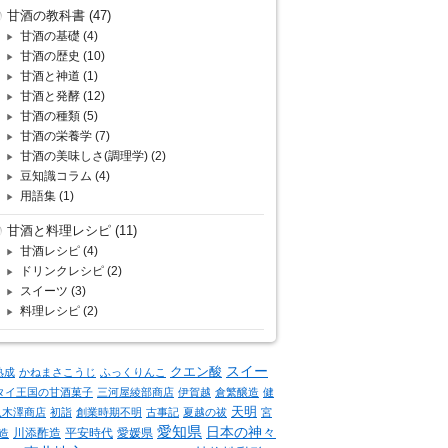
甘酒の教科書
(47)
甘酒の基礎
(4)
甘酒の歴史
(10)
甘酒と神道
(1)
甘酒と発酵
(12)
甘酒の種類
(5)
甘酒の栄養学
(7)
甘酒の美味しさ(調理学)
(2)
豆知識コラム
(4)
用語集
(1)
甘酒と料理レシピ
(11)
甘酒レシピ
(4)
ドリンクレシピ
(2)
スイーツ
(3)
料理レシピ
(2)
クエン酸
スイー
熟成
かねまさこうじ
ふっくりんこ
タイ王国の甘酒菓子
三河屋綾部商店
伊賀越
倉繁醸造
健
天明
八木澤商店
初詣
創業時期不明
古事記
夏越の祓
宮
愛知県
日本の神々
川添酢造
平安時代
愛媛県
造