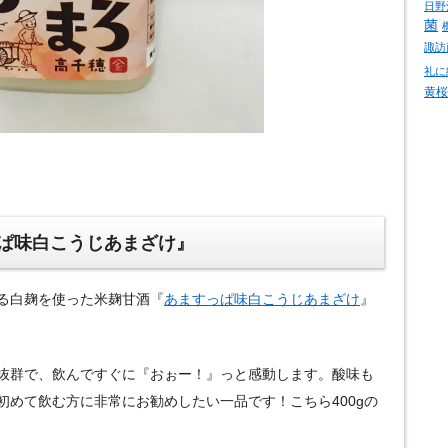
日野
菌
諏訪
礼に
黄桜
ぱ味白こうじあまざけ』
る白麹を使った米麹甘酒『
あますっぱ味白こうじあまざけ
』
抜群で、飲んですぐに『おぉー！』っと感動します。酸味も
初めて飲む方に非常にお勧めしたい一品です！こちら400gの