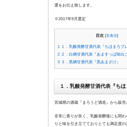
選をお伝え致します。
※2017年9月選定
目次
[
非表示
]
1
１．乳酸発酵甘酒代表『ちほまろプ
2
２．白麹甘酒代表『あますっぱ味白
3
３．黒麹甘酒代表『黒あまざけ』
１．乳酸発酵甘酒代表『ちほ
宮城県の酒蔵『まろうど酒造』から販売
非常に香りが良く、乳酸発酵後にも関わ
りと味を引き立てておりとても満足度の高