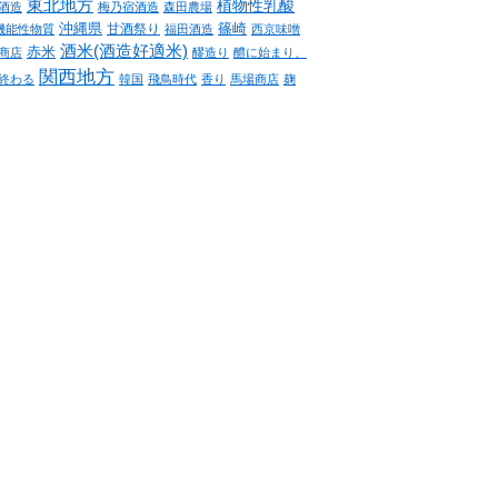
東北地方
植物性乳酸
酒造
梅乃宿酒造
森田農場
沖縄県
篠崎
甘酒祭り
機能性物質
福田酒造
西京味噌
酒米(酒造好適米)
赤米
商店
醪造り
醴に始まり、
関西地方
終わる
韓国
飛鳥時代
香り
馬場商店
麹