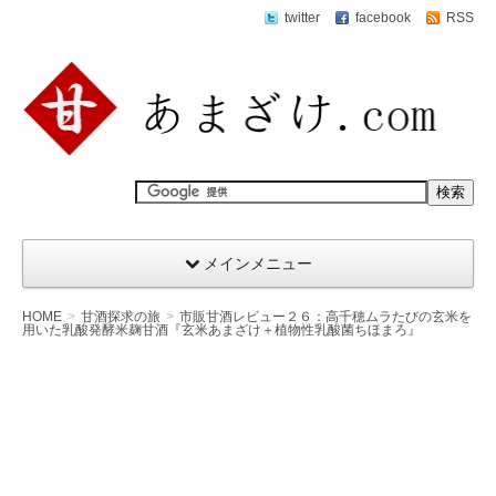
twitter
facebook
RSS
メインメニュー
HOME
甘酒探求の旅
市販甘酒レビュー２６：高千穂ムラたびの玄米を
用いた乳酸発酵米麹甘酒『玄米あまざけ＋植物性乳酸菌ちほまろ』