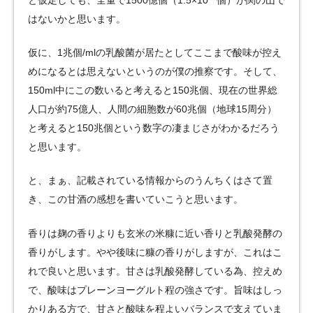
と仮定しても、全量で1500億個（1.5×10
個）が関の山で
はないかと思います。
仮に、1兆個/mlの乳酸菌が居たとしてここまで酸味が控え
めになるとは思えないというのが僕の推察です。そして、
150ml中にこの数いると考えると150兆個、現在の世界総
人口が約75億人、人間の細胞数が60兆個（地球15周分）
と考えると150兆個という数字の凄まじさがわかるだろう
と思います。
と、まぁ、記載されている情報からのうんちくはさて置
き、この甘酒の感想を書いていこうと思います。
香りは麹の香りよりも玄米の米糠に近い香りと乳酸発酵の
香りがします。やや後味に糠の香りがしますが、これはこ
れで良いと思います。甘さは乳酸発酵している為、控えめ
で、酸味はプレーンヨーグルト程の強さです。旨味はしっ
かりある方で、甘さと酸味を程よいバランスで支えていま