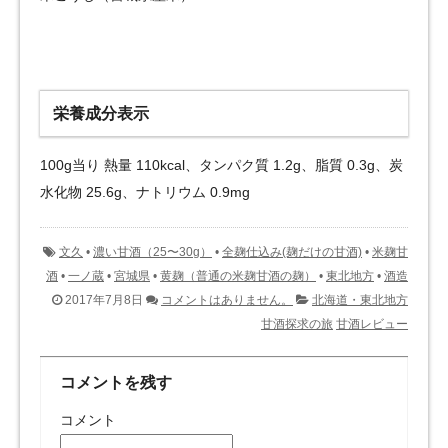
栄養成分表示
100g当り 熱量 110kcal、タンパク質 1.2g、脂質 0.3g、炭
水化物 25.6g、ナトリウム 0.9mg
文久
•
濃い甘酒（25〜30g）
•
全麹仕込み(麹だけの甘酒)
•
米麹甘
酒
•
一ノ蔵
•
宮城県
•
黄麹（普通の米麹甘酒の麹）
•
東北地方
•
酒造
2017年7月8日
コメントはありません。
北海道・東北地方
甘酒探求の旅
甘酒レビュー
コメントを残す
コメント