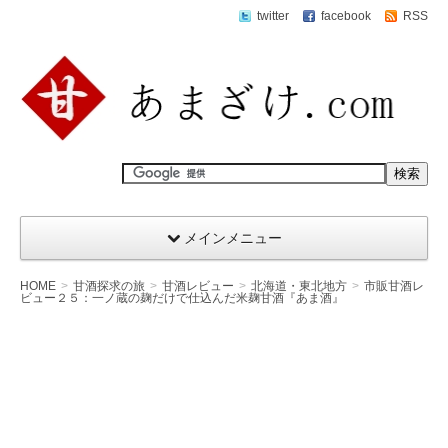
twitter
facebook
RSS
メインメニュー
HOME
甘酒探求の旅
甘酒レビュー
北海道・東北地方
市販甘酒レ
ビュー２５：一ノ蔵の麹だけで仕込んだ米麹甘酒『あま酒』