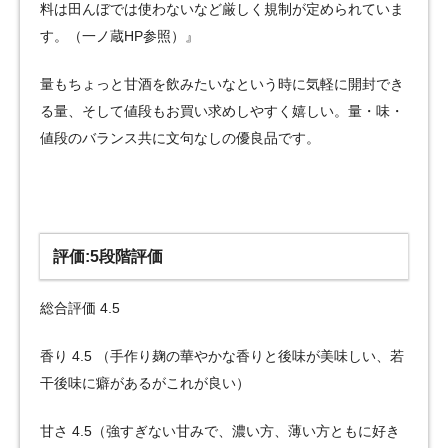
料は田んぼでは使わないなど厳しく規制が定められていま
す。（一ノ蔵HP参照）』
量もちょっと甘酒を飲みたいなという時に気軽に開封でき
る量、そして値段もお買い求めしやすく嬉しい。量・味・
値段のバランス共に文句なしの優良品です。
評価:5段階評価
総合評価 4.5
香り 4.5 （手作り麹の華やかな香りと後味が美味しい、若
干後味に癖があるがこれが良い）
甘さ 4.5（強すぎない甘みで、濃い方、薄い方ともに好き