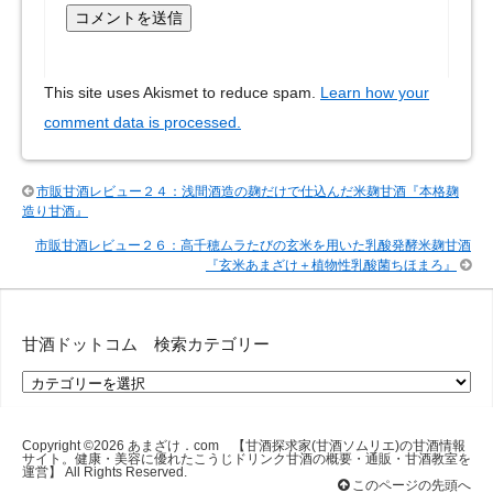
This site uses Akismet to reduce spam.
Learn how your
comment data is processed.
市販甘酒レビュー２４：浅間酒造の麹だけで仕込んだ米麹甘酒『本格麹
造り甘酒』
市販甘酒レビュー２６：高千穂ムラたびの玄米を用いた乳酸発酵米麹甘酒
『玄米あまざけ＋植物性乳酸菌ちほまろ』
甘酒ドットコム 検索カテゴリー
甘
酒
ド
ッ
Copyright ©2026
あまざけ．com 【甘酒探求家(甘酒ソムリエ)の甘酒情報
サイト。健康・美容に優れたこうじドリンク甘酒の概要・通販・甘酒教室を
ト
運営】
All Rights Reserved.
コ
このページの先頭へ