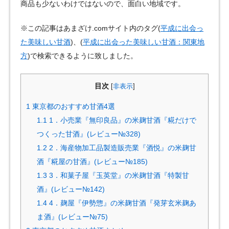
商品も少ないわけではないので、面白い地域です。
※この記事はあまざけ.comサイト内のタグ(
平成に出会っ
た美味しい甘酒
)、(
平成に出会った美味しい甘酒：関東地
方
)で検索できるように致しました。
目次
[
非表示
]
1
東京都のおすすめ甘酒4選
1.1
1．小売業『無印良品』の米麹甘酒『糀だけで
つくった甘酒』(レビュー№328)
1.2
2．海産物加工品製造販売業『酒悦』の米麹甘
酒『糀屋の甘酒』(レビュー№185)
1.3
3．和菓子屋『玉英堂』の米麹甘酒『特製甘
酒』(レビュー№142)
1.4
4．麹屋『伊勢惣』の米麹甘酒『発芽玄米麹あ
ま酒』(レビュー№75)