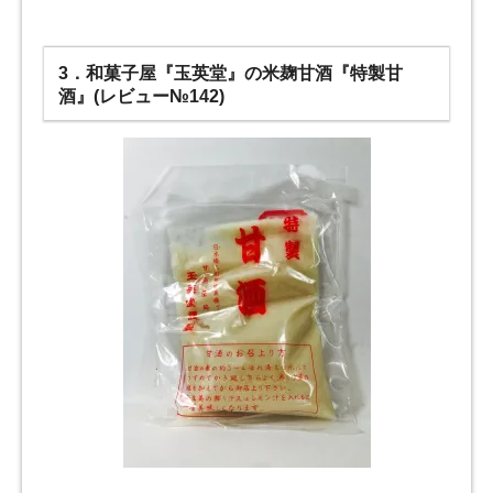
3．和菓子屋『玉英堂』の米麹甘酒『特製甘
酒』(レビュー№142)