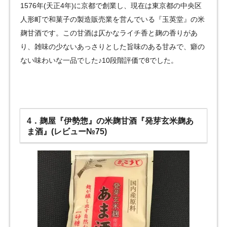
1576年(天正4年)に京都で創業し、現在は東京都の中央区
人形町で和菓子の製造販売業を営んでいる『玉英堂』の米
麹甘酒です。この甘酒は仄かなライチ香と麹の香りがあ
り、雑味の少ないあっさりとした旨味のある甘みで、癖の
ない味わいな一品でした♪10段階評価で8でした。
4．麹屋『伊勢惣』の米麹甘酒『発芽玄米麹あ
ま酒』(レビュー№75)