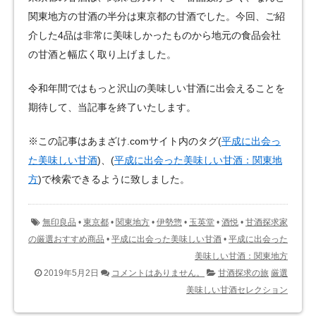
関東地方の甘酒の半分は東京都の甘酒でした。今回、ご紹
介した4品は非常に美味しかったものから地元の食品会社
の甘酒と幅広く取り上げました。
令和年間ではもっと沢山の美味しい甘酒に出会えることを
期待して、当記事を終了いたします。
※この記事はあまざけ.comサイト内のタグ(
平成に出会っ
た美味しい甘酒
)、(
平成に出会った美味しい甘酒：関東地
方
)で検索できるように致しました。
無印良品
•
東京都
•
関東地方
•
伊勢惣
•
玉英堂
•
酒悦
•
甘酒探求家
の厳選おすすめ商品
•
平成に出会った美味しい甘酒
•
平成に出会った
美味しい甘酒：関東地方
2019年5月2日
コメントはありません。
甘酒探求の旅
厳選
美味しい甘酒セレクション