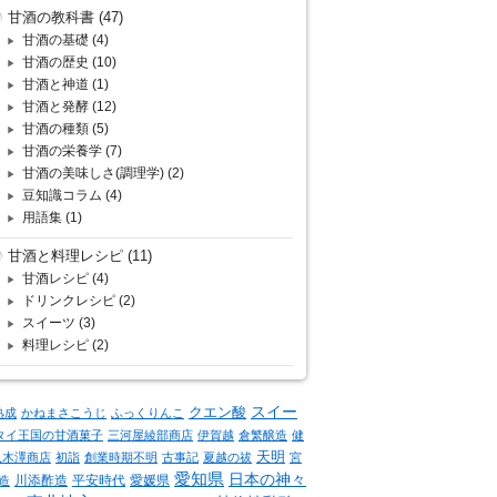
甘酒の教科書
(47)
甘酒の基礎
(4)
甘酒の歴史
(10)
甘酒と神道
(1)
甘酒と発酵
(12)
甘酒の種類
(5)
甘酒の栄養学
(7)
甘酒の美味しさ(調理学)
(2)
豆知識コラム
(4)
用語集
(1)
甘酒と料理レシピ
(11)
甘酒レシピ
(4)
ドリンクレシピ
(2)
スイーツ
(3)
料理レシピ
(2)
クエン酸
スイー
熟成
かねまさこうじ
ふっくりんこ
タイ王国の甘酒菓子
三河屋綾部商店
伊賀越
倉繁醸造
健
天明
八木澤商店
初詣
創業時期不明
古事記
夏越の祓
宮
愛知県
日本の神々
川添酢造
平安時代
愛媛県
造