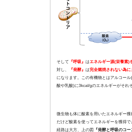
そして
『呼吸』
は
エネルギー源(栄養素
対し、
『発酵』
は
完全燃焼されない為に
になります。この有機物とはアルコール(エ
酸や乳酸)に3kcal/gのエネルギーがそ
微生物も体に酸素を用いたエネルギー獲
だけど酸素を使ってエネルギーを獲得で
経路は大方、上の図
『発酵と呼吸のコー