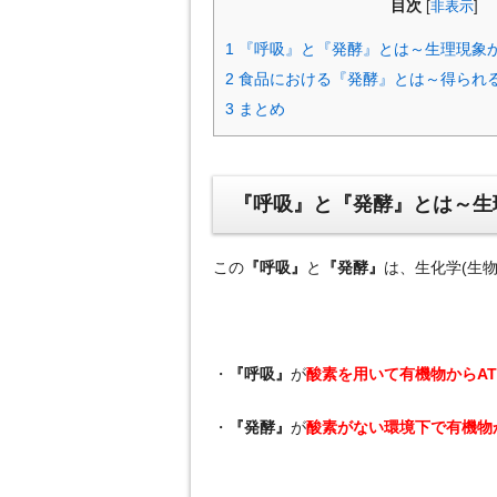
目次
[
非表示
]
1
『呼吸』と『発酵』とは～生理現象
2
食品における『発酵』とは～得られ
3
まとめ
『呼吸』と『発酵』とは～生
この
『呼吸』
と
『発酵』
は、生化学(生
・
『呼吸』
が
酸素を用いて有機物からAT
・
『発酵』
が
酸素がない環境下で有機物