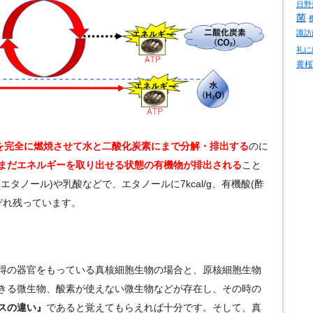
日野
菌
諏訪
礼に
黄桜
)を完全に燃焼させて水と二酸化炭素にまで分解・排出する
のに
まだエネルギーを取り出せる状態の有機物が排出される
こと
タノール)や乳酸などで、エタノールに7kcal/g、有機酸(酢
れぞれ残っています。
得の器官をもっている真核細胞生物の場合と、原核細胞生物
きる微生物、酸素が使えない微生物などが存在し、その時の
スの違い』
であると覚えてもらえれば十分です。そして、真