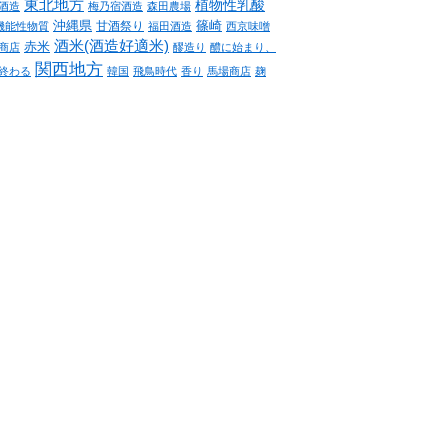
東北地方
植物性乳酸
酒造
梅乃宿酒造
森田農場
沖縄県
篠崎
甘酒祭り
機能性物質
福田酒造
西京味噌
酒米(酒造好適米)
赤米
商店
醪造り
醴に始まり、
関西地方
終わる
韓国
飛鳥時代
香り
馬場商店
麹