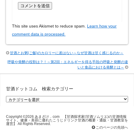
This site uses Akismet to reduce spam.
Learn how your
comment data is processed.
甘酒とお粥(ご飯)のカロリーに差はない～なぜ甘酒は甘く感じるのか～
呼吸や発酵の役割は？！～第2回：エネルギーを得る手段の呼吸と発酵の違
いと食品における発酵とは～
甘酒ドットコム 検索カテゴリー
甘
酒
ド
ッ
Copyright ©2026
あまざけ．com 【甘酒探求家(甘酒ソムリエ)の甘酒情報
サイト。健康・美容に優れたこうじドリンク甘酒の概要・通販・甘酒教室を
ト
運営】
All Rights Reserved.
コ
このページの先頭へ
ム