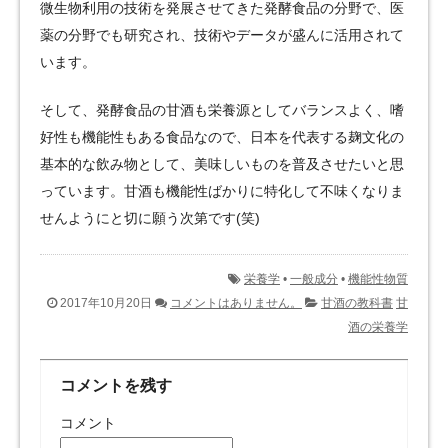
微生物利用の技術を発展させてきた発酵食品の分野で、医
薬の分野でも研究され、技術やデータが盛んに活用されて
います。
そして、発酵食品の甘酒も栄養源としてバランスよく、嗜
好性も機能性もある食品なので、日本を代表する麹文化の
基本的な飲み物として、美味しいものを普及させたいと思
っています。甘酒も機能性ばかりに特化して不味くなりま
せんようにと切に願う次第です(笑)
栄養学
•
一般成分
•
機能性物質
2017年10月20日
コメントはありません。
甘酒の教科書
甘
酒の栄養学
コメントを残す
コメント