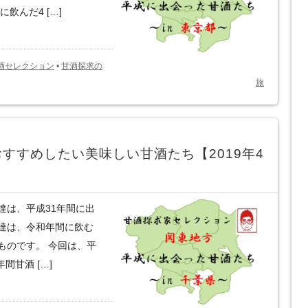
飲んだ4 […]
酒セレクション
•
甘酒探求の
旅
すすめしたい美味しい甘酒たち【2019年4
達は、平成31年間に出
達は、令和年間に飲む
ものです。 今回は、平
間甘酒 […]