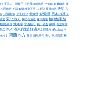
タイ王国の甘酒菓子
三河屋綾部商店
伊賀越
倉繁醸造
健
天明
八木澤商店
初詣
創業時期不明
古事記
夏越の祓
宮
愛知県
日本の神々
川添酢造
平安時代
愛媛県
造
東北地方
植物性乳酸
酒造
梅乃宿酒造
森田農場
沖縄県
篠崎
甘酒祭り
機能性物質
福田酒造
西京味噌
酒米(酒造好適米)
赤米
商店
醪造り
醴に始まり、
関西地方
終わる
韓国
飛鳥時代
香り
馬場商店
麹