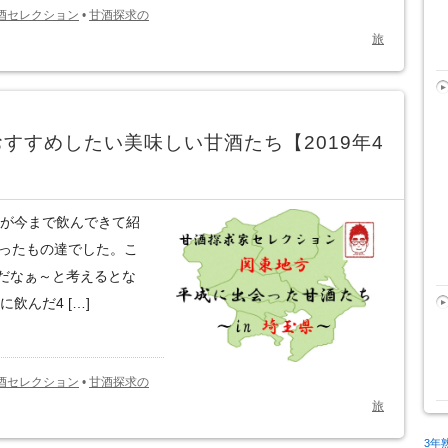
酒セレクション
•
甘酒探求の
旅
すすめしたい美味しい甘酒たち【2019年4
僕が今まで飲んできて紹
会ったもの達でした。こ
だなぁ～と考えるとな
飲んだ4 […]
酒セレクション
•
甘酒探求の
旅
3年