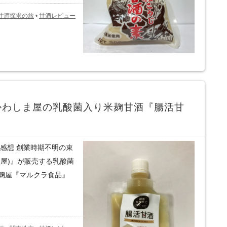
甘酒探求の旅
•
甘酒レビュー
かわしま屋の乳酸菌入り米麹甘酒『腸活甘
感想 創業時期不明の東
屋)』が販売する乳酸菌
麹屋『マルクラ食品』