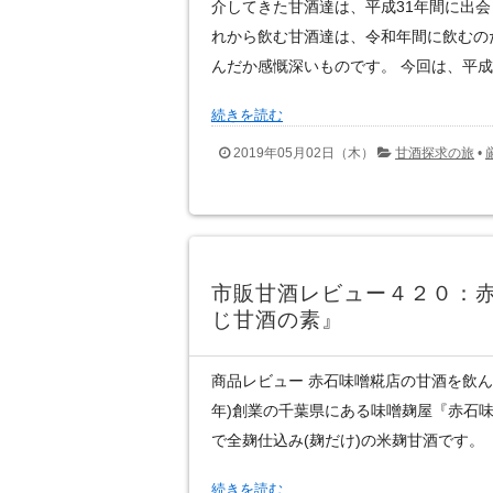
介してきた甘酒達は、平成31年間に出
れから飲む甘酒達は、令和年間に飲むの
んだか感慨深いものです。 今回は、平成に
続きを読む
2019年05月02日（木）
甘酒探求の旅
•
市販甘酒レビュー４２０：
じ甘酒の素』
商品レビュー 赤石味噌糀店の甘酒を飲んだ感
年)創業の千葉県にある味噌麹屋『赤石
で全麹仕込み(麹だけ)の米麹甘酒です。
続きを読む