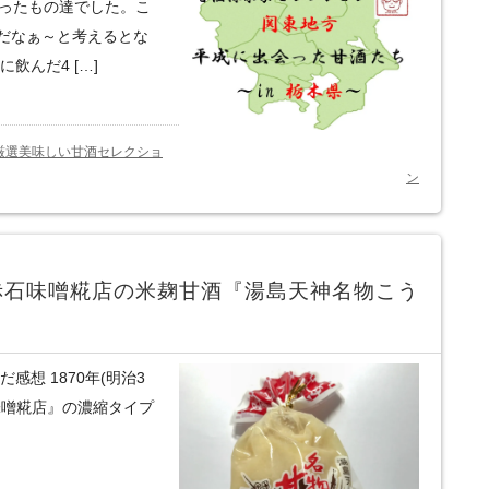
会ったもの達でした。こ
だなぁ～と考えるとな
飲んだ4 […]
厳選美味しい甘酒セレクショ
ン
赤石味噌糀店の米麹甘酒『湯島天神名物こう
想 1870年(明治3
味噌糀店』の濃縮タイプ