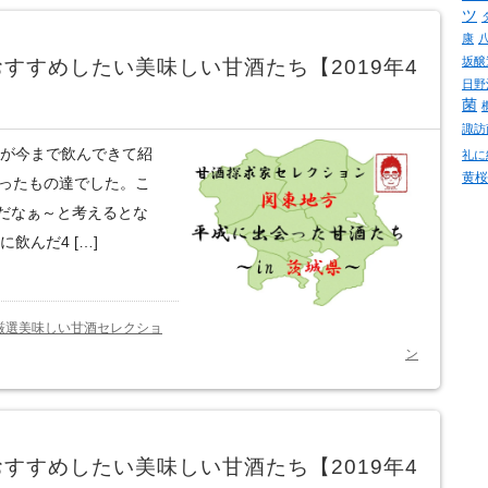
ツ
康
坂醸
すすめしたい美味しい甘酒たち【2019年4
日野
菌
諏訪
僕が今まで飲んできて紹
礼に
黄桜
会ったもの達でした。こ
だなぁ～と考えるとな
飲んだ4 […]
厳選美味しい甘酒セレクショ
ン
すすめしたい美味しい甘酒たち【2019年4