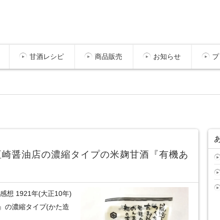
甘酒レシピ
商品販売
お知らせ
プ
垣崎醤油店の濃縮タイプの米麹甘酒『有機あ
 1921年(大正10年)
』の濃縮タイプ(かた造