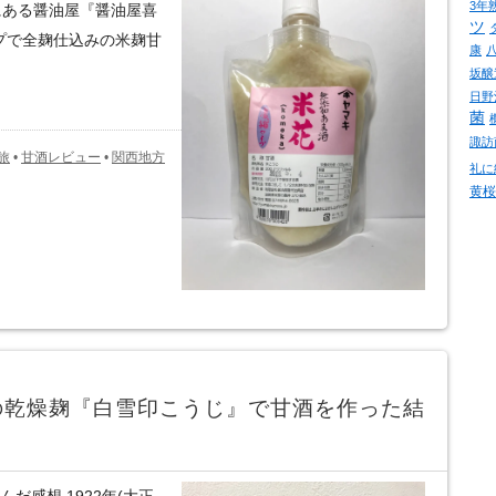
3年
県にある醤油屋『醤油屋喜
ツ
プで全麹仕込みの米麹甘
康
坂醸
日野
菌
諏訪
旅
•
甘酒レビュー
•
関西地方
礼に
黄桜
の乾燥麹『白雪印こうじ』で甘酒を作った結