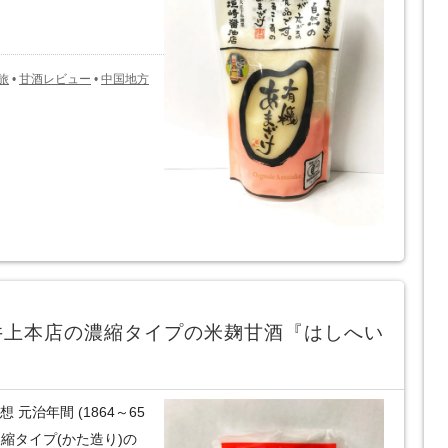
旅
•
甘酒レビュー
•
中国地方
井上本店の濃縮タイプの米麹甘酒『はしへい
元治年間 (1864～65
縮タイプ(かた造り)の