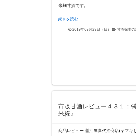
米麹甘酒です。
続きを読む
2019年09月29日（日）
甘酒探求の
市販甘酒レビュー４３１：
米糀』
商品レビュー 醤油屋喜代治商店(ヤマキ