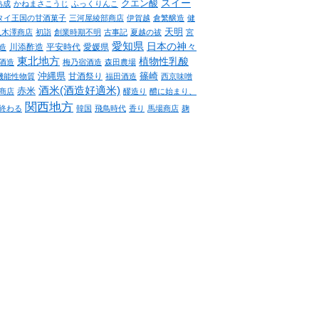
クエン酸
スイー
熟成
かねまさこうじ
ふっくりんこ
タイ王国の甘酒菓子
三河屋綾部商店
伊賀越
倉繁醸造
健
天明
八木澤商店
初詣
創業時期不明
古事記
夏越の祓
宮
愛知県
日本の神々
川添酢造
平安時代
愛媛県
造
東北地方
植物性乳酸
酒造
梅乃宿酒造
森田農場
沖縄県
篠崎
甘酒祭り
機能性物質
福田酒造
西京味噌
酒米(酒造好適米)
赤米
商店
醪造り
醴に始まり、
関西地方
終わる
韓国
飛鳥時代
香り
馬場商店
麹