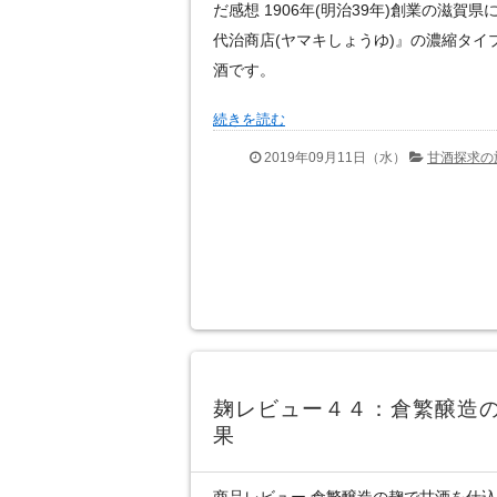
だ感想 1906年(明治39年)創業の滋賀
代治商店(ヤマキしょうゆ)』の濃縮タイ
酒です。
続きを読む
2019年09月11日（水）
甘酒探求の
麹レビュー４４：倉繁醸造
果