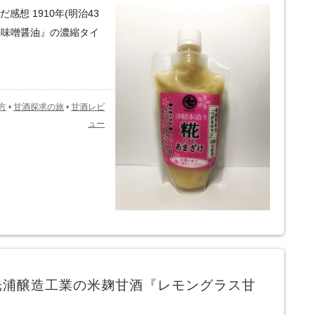
想 1910年(明治43
軽味噌醤油』の濃縮タイ
方
•
甘酒探求の旅
•
甘酒レビ
ュー
光浦醸造工業の米麹甘酒『レモングラス甘