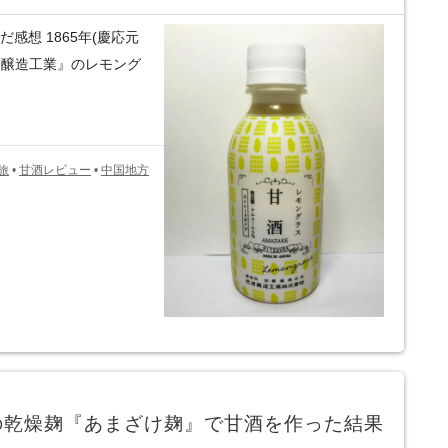
感想 1865年(慶応元
浦醸造工業』のレモング
旅
•
甘酒レビュー
•
中国地方
の乾燥麹『あまざけ麹』で甘酒を作った結果