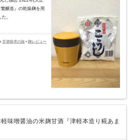
だ感想 1922年(大正
倉繁醸造』の乾燥麹を用
した。
甘酒探求の旅
•
麹レビュー
津軽味噌醤油の米麹甘酒『津軽本造り糀あま