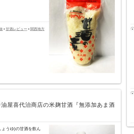
旅
•
甘酒レビュー
•
関西地方
醤油屋喜代治商店の米麹甘酒『無添加あま酒
しょうゆ)の甘酒を飲ん