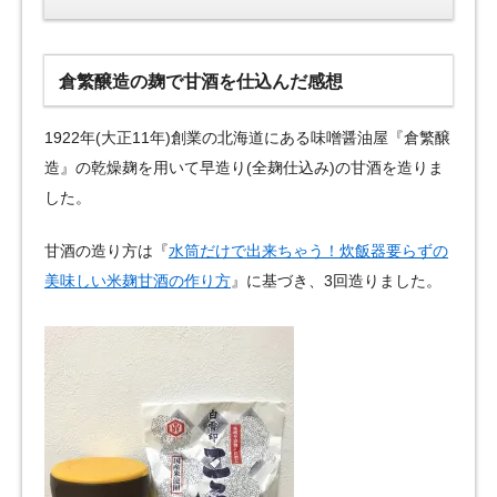
倉繁醸造の麹で甘酒を仕込んだ感想
1922年(大正11年)創業の北海道にある味噌醤油屋『倉繁醸
造』の乾燥麹を用いて早造り(全麹仕込み)の甘酒を造りま
した。
甘酒の造り方は『
水筒だけで出来ちゃう！炊飯器要らずの
美味しい米麹甘酒の作り方
』に基づき、3回造りました。