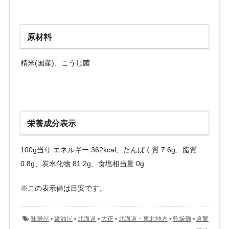
原材料
精米(国産)、こうじ菌
栄養成分表示
100g当り エネルギー 362kcal、たんぱく質 7.6g、脂質
0.8g、炭水化物 81.2g、食塩相当量 0g
※この表示値は目安です。
味噌屋
•
醤油屋
•
北海道
•
大正
•
北海道・東北地方
•
乾燥麹
•
倉繁