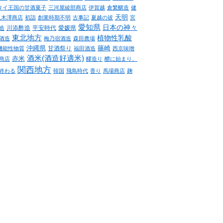
タイ王国の甘酒菓子
三河屋綾部商店
伊賀越
倉繁醸造
健
天明
八木澤商店
初詣
創業時期不明
古事記
夏越の祓
宮
愛知県
日本の神々
川添酢造
平安時代
愛媛県
造
東北地方
植物性乳酸
酒造
梅乃宿酒造
森田農場
沖縄県
篠崎
甘酒祭り
機能性物質
福田酒造
西京味噌
酒米(酒造好適米)
赤米
商店
醪造り
醴に始まり、
関西地方
終わる
韓国
飛鳥時代
香り
馬場商店
麹