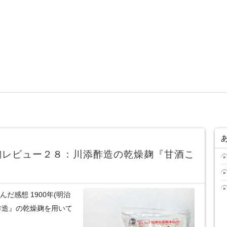
麹レビュー２８：川添酢造の乾燥麹『甘酒こ
だ感想 1900年(明治
酢造』の乾燥麹を用いて
。