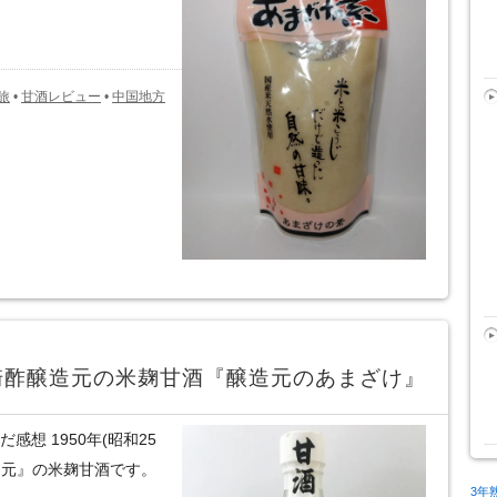
旅
•
甘酒レビュー
•
中国地方
崎酢醸造元の米麹甘酒『醸造元のあまざけ』
想 1950年(昭和25
造元』の米麹甘酒です。
3年