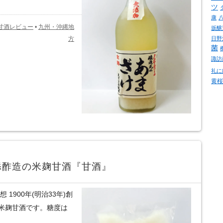
ツ
康
甘酒レビュー
•
九州・沖縄地
坂醸
日野
方
菌
諏訪
礼に
黄桜
添酢造の米麹甘酒『甘酒』
1900年(明治33年)創
米麹甘酒です。糖度は