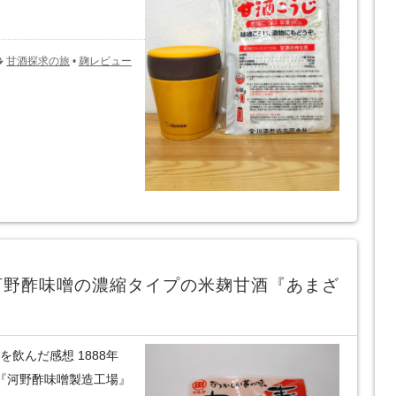
甘酒探求の旅
•
麹レビュー
河野酢味噌の濃縮タイプの米麹甘酒『あまざ
飲んだ感想 1888年
屋『河野酢味噌製造工場』