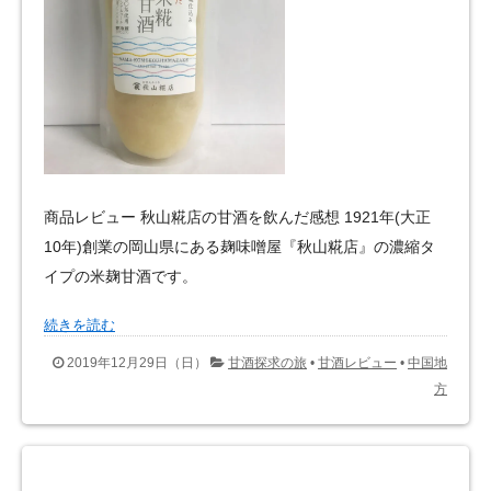
商品レビュー 秋山糀店の甘酒を飲んだ感想 1921年(大正
10年)創業の岡山県にある麹味噌屋『秋山糀店』の濃縮タ
イプの米麹甘酒です。
続きを読む
2019年12月29日（日）
甘酒探求の旅
•
甘酒レビュー
•
中国地
方