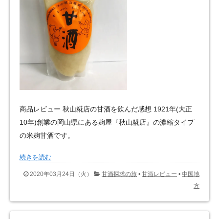
商品レビュー 秋山糀店の甘酒を飲んだ感想 1921年(大正
10年)創業の岡山県にある麹屋『秋山糀店』の濃縮タイプ
の米麹甘酒です。
続きを読む
2020年03月24日（火）
甘酒探求の旅
•
甘酒レビュー
•
中国地
方