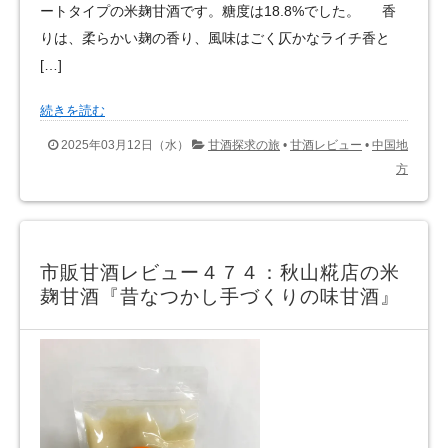
ートタイプの米麹甘酒です。糖度は18.8%でした。 香
りは、柔らかい麹の香り、風味はごく仄かなライチ香と
[…]
続きを読む
2025年03月12日（水）
甘酒探求の旅
•
甘酒レビュー
•
中国地
方
市販甘酒レビュー４７４：秋山糀店の米
麹甘酒『昔なつかし手づくりの味甘酒』