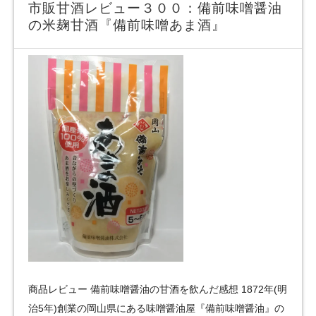
市販甘酒レビュー３００：備前味噌醤油
の米麹甘酒『備前味噌あま酒』
商品レビュー 備前味噌醤油の甘酒を飲んだ感想 1872年(明
治5年)創業の岡山県にある味噌醤油屋『備前味噌醤油』の