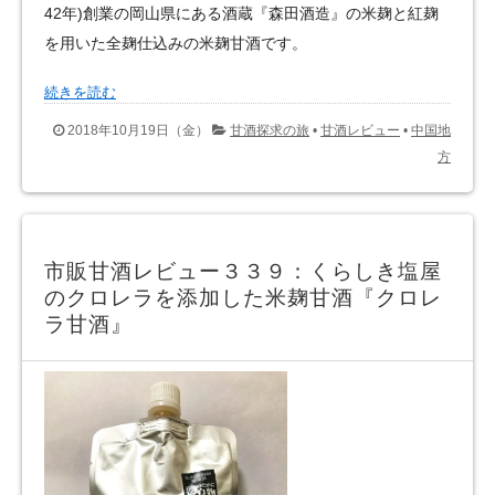
42年)創業の岡山県にある酒蔵『森田酒造』の米麹と紅麹
を用いた全麹仕込みの米麹甘酒です。
続きを読む
2018年10月19日（金）
甘酒探求の旅
•
甘酒レビュー
•
中国地
方
市販甘酒レビュー３３９：くらしき塩屋
のクロレラを添加した米麹甘酒『クロレ
ラ甘酒』