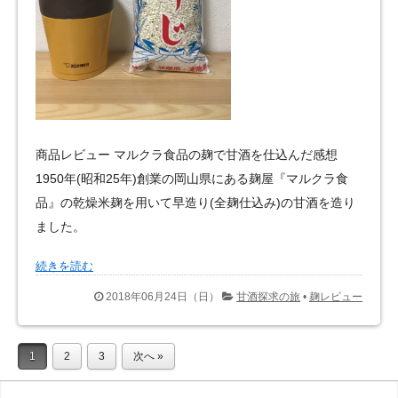
商品レビュー マルクラ食品の麹で甘酒を仕込んだ感想
1950年(昭和25年)創業の岡山県にある麹屋『マルクラ食
品』の乾燥米麹を用いて早造り(全麹仕込み)の甘酒を造り
ました。
続きを読む
2018年06月24日（日）
甘酒探求の旅
•
麹レビュー
1
2
3
次へ »