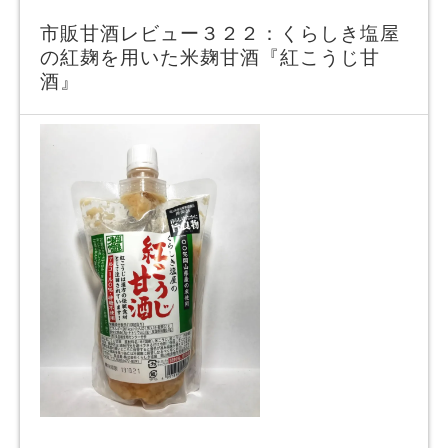
市販甘酒レビュー３２２：くらしき塩屋
の紅麹を用いた米麹甘酒『紅こうじ甘
酒』