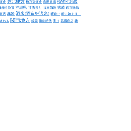
東北地方
植物性乳酸
酒造
梅乃宿酒造
森田農場
沖縄県
篠崎
甘酒祭り
機能性物質
福田酒造
西京味噌
酒米(酒造好適米)
赤米
商店
醪造り
醴に始まり、
関西地方
終わる
韓国
飛鳥時代
香り
馬場商店
麹