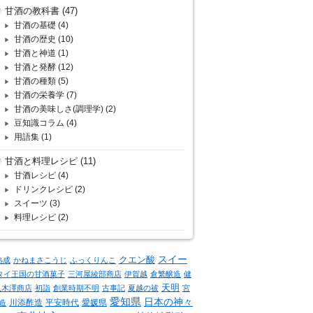
甘酒の教科書
(47)
甘酒の基礎
(4)
甘酒の歴史
(10)
甘酒と神道
(1)
甘酒と発酵
(12)
甘酒の種類
(5)
甘酒の栄養学
(7)
甘酒の美味しさ(調理学)
(2)
豆知識コラム
(4)
用語集
(1)
甘酒と料理レシピ
(11)
甘酒レシピ
(4)
ドリンクレシピ
(2)
スイーツ
(3)
料理レシピ
(2)
クエン酸
スイー
熟成
かねまさこうじ
ふっくりんこ
タイ王国の甘酒菓子
三河屋綾部商店
伊賀越
倉繁醸造
健
天明
八木澤商店
初詣
創業時期不明
古事記
夏越の祓
宮
愛知県
日本の神々
川添酢造
平安時代
愛媛県
造