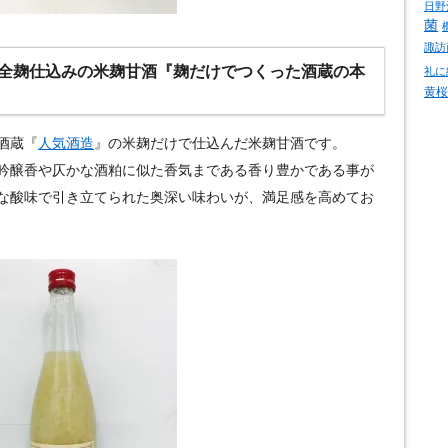
日野
菌
諏訪
全麹仕込みの米麹甘酒『麹だけでつくった酒蔵の本
礼に
黄桜
酒蔵『
人気酒造
』の米麹だけで仕込んだ米麹甘酒です。
吟醸香や仄かな酒粕に似た香気まである香り豊かである事が
な酸味で引き立てられた奥深い味わいが、満足感を高めてお