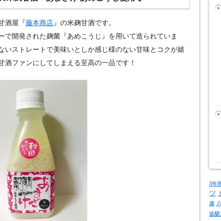
甘酒屋『
藤本商店
』の米麹甘酒です。
ーで開発された麹菌『あめこうじ』を用いて造られていま
ないストレートで美味いとしか感じ様のない甘味とコクが嬉
甘酒ファンにしてしまえる至高の一品です！
3年
ツ
康
坂醸