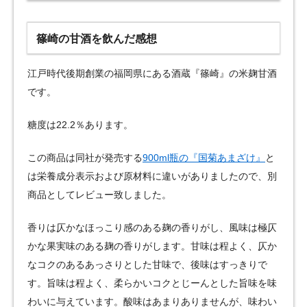
篠崎の甘酒を飲んだ感想
江戸時代後期創業の福岡県にある酒蔵『篠崎』の米麹甘酒
です。
糖度は22.2％あります。
この商品は同社が発売する
900ml瓶の『国菊あまざけ』
と
は栄養成分表示および原材料に違いがありましたので、別
商品としてレビュー致しました。
香りは仄かなほっこり感のある麹の香りがし、風味は極仄
かな果実味のある麹の香りがします。甘味は程よく、仄か
なコクのあるあっさりとした甘味で、後味はすっきりで
す。旨味は程よく、柔らかいコクとじーんとした旨味を味
わいに与えています。酸味はあまりありませんが、味わい