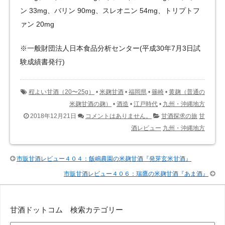
ン 33mg、バリン 90mg、スレオニン 54mg、トリプトフ
ァン 20mg
※一般財団法人日本食品分析センター(平成30年7月3日試
験成績書発行)
程よい甘酒（20〜25g）
•
米麹甘酒
•
福岡県
•
篠崎
•
黄麹（普通の
米麹甘酒の麹）
•
酒造
•
江戸時代
•
九州・沖縄地方
2018年12月21日
コメントはありません。
甘酒探求の旅
甘
酒レビュー
九州・沖縄地方
市販甘酒レビュー４０４：飯嶋農園の米麹甘酒『発芽玄米甘酒』
市販甘酒レビュー４０６：瑞鷹の米麹甘酒『あま酒』
甘酒ドットコム 検索カテゴリー