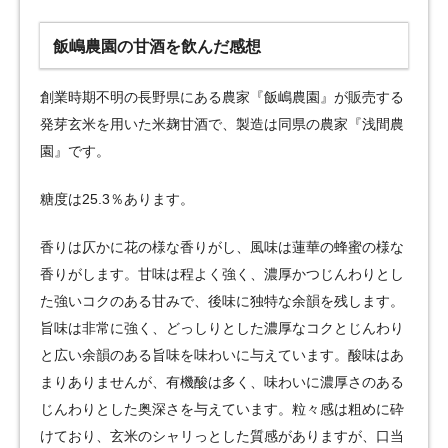
飯嶋農園の甘酒を飲んだ感想
創業時期不明の長野県にある農家『飯嶋農園』が販売する
発芽玄米を用いた米麹甘酒で、製造は同県の農家『浅間農
園』です。
糖度は25.3％あります。
香りは仄かに花の様な香りがし、風味は蓮華の蜂蜜の様な
香りがします。甘味は程よく強く、濃厚かつじんわりとし
た強いコクのある甘みで、後味に独特な余韻を残します。
旨味は非常に強く、どっしりとした濃厚なコクとじんわり
と広い余韻のある旨味を味わいに与えています。酸味はあ
まりありませんが、有機酸は多く、味わいに濃厚さのある
じんわりとした奥深さを与えています。粒々感は粗めに砕
けており、玄米のシャリっとした質感がありますが、口当