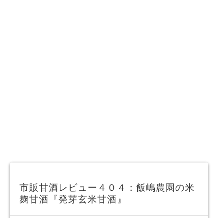
市販甘酒レビュー４０４：飯嶋農園の米
麹甘酒『発芽玄米甘酒』