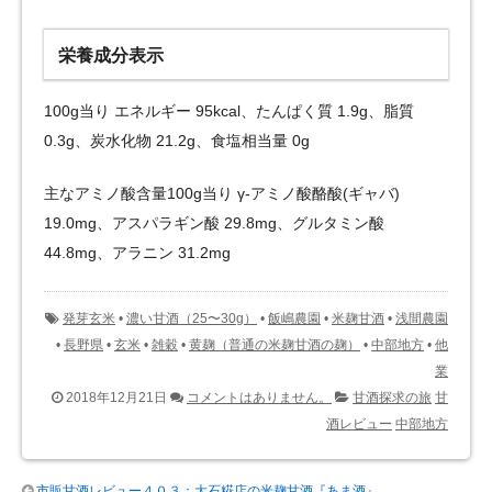
栄養成分表示
100g当り エネルギー 95kcal、たんぱく質 1.9g、脂質
0.3g、炭水化物 21.2g、食塩相当量 0g
主なアミノ酸含量100g当り γ-アミノ酸酪酸(ギャバ)
19.0mg、アスパラギン酸 29.8mg、グルタミン酸
44.8mg、アラニン 31.2mg
発芽玄米
•
濃い甘酒（25〜30g）
•
飯嶋農園
•
米麹甘酒
•
浅間農園
•
長野県
•
玄米
•
雑穀
•
黄麹（普通の米麹甘酒の麹）
•
中部地方
•
他
業
2018年12月21日
コメントはありません。
甘酒探求の旅
甘
酒レビュー
中部地方
市販甘酒レビュー４０３：大石糀店の米麹甘酒『あま酒』