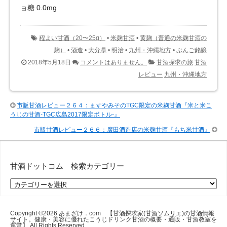
ョ糖 0.0mg
程よい甘酒（20〜25g）
•
米麹甘酒
•
黄麹（普通の米麹甘酒の
麹）
•
酒造
•
大分県
•
明治
•
九州・沖縄地方
•
ぶんご銘醸
2018年5月18日
コメントはありません。
甘酒探求の旅
甘酒
レビュー
九州・沖縄地方
市販甘酒レビュー２６４：ますやみそのTGC限定の米麹甘酒『米と米こ
うじの甘酒-TGC広島2017限定ボトル-』
市販甘酒レビュー２６６：廣田酒造店の米麹甘酒『もち米甘酒』
甘酒ドットコム 検索カテゴリー
甘
酒
ド
ッ
Copyright ©2026
あまざけ．com 【甘酒探求家(甘酒ソムリエ)の甘酒情報
サイト。健康・美容に優れたこうじドリンク甘酒の概要・通販・甘酒教室を
ト
運営】
All Rights Reserved.