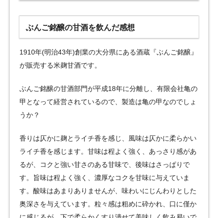
ぶんご銘醸の甘酒を飲んだ感想
1910年(明治43年)創業の大分県にある酒蔵『ぶんご銘醸』
が販売する米麹甘酒です。
ぶんご銘醸の甘酒部門が平成18年に分離し、有限会社亀の
甲となって経営されているので、製造は亀の甲なのでしょ
うか？
香りは仄かに麹とライチ香を感じ、風味は仄かに柔らかい
ライチ香を感じます。甘味は程よく強く、あっさり感があ
るが、コクと強い甘さのある甘味で、後味はさっぱりで
す。旨味は程よく強く、濃厚なコクを甘味に与えていま
す。酸味はあまりありませんが、味わいにじんわりとした
奥深さを与えています。粒々感は粗めに砕かれ、口に僅か
に感じるが、下で柔らかくすり潰せて美味しく飲み易いで