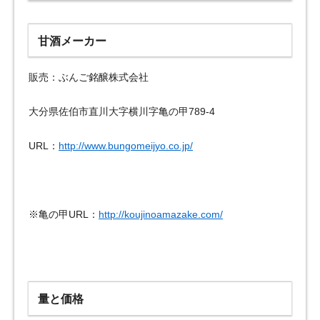
甘酒メーカー
販売：ぶんご銘醸株式会社
大分県佐伯市直川大字横川字亀の甲789-4
URL：
http://www.bungomeijyo.co.jp/
※亀の甲URL：
http://koujinoamazake.com/
量と価格