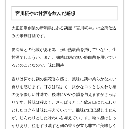
宮川糀やの甘酒を飲んだ感想
大正初期創業の新潟県にある麹屋『宮川糀や』の全麹仕込
みの米麹甘酒です。
要冷凍との記載がある為、強い熱殺菌を掛けていない、生
甘酒でしょうか。また、麹菌は癖の無い純白菌を用いてい
るとのことなので、味に期待！
香りは仄かに麹の栗花香を感じ、風味に麹の柔らかな丸い
香りを感じます。甘さは程よく、仄かなコクとじんわり感
のある優しい甘味で、後味にやや余韻を与えますがさっぱ
りです。旨味は程よく、さっぱりとした飲み口にじんわり
としたコクを甘味に与えています。酸味はほぼ感じません
が、じんわりとした味わいを与えています。粒々感はしっ
かりあり、粒をすり潰すと麹の香りが立ち非常に美味しく