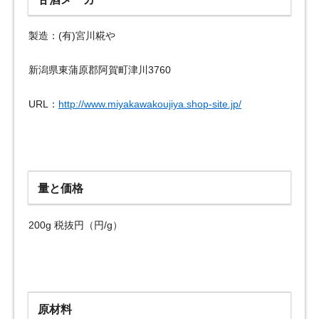
製造：(有)宮川糀や
新潟県東蒲原郡阿賀町津川3760
URL：
http://www.miyakawakoujiya.shop-site.jp/
量と価格
200g 税抜円（円/g）
原材料