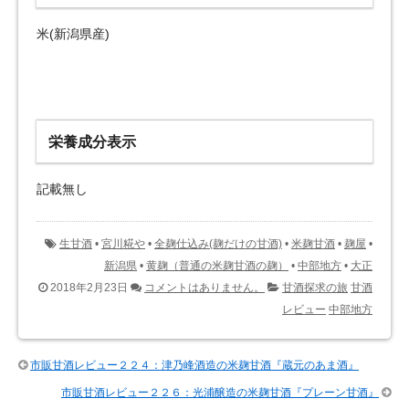
米(新潟県産)
栄養成分表示
記載無し
生甘酒
•
宮川糀や
•
全麹仕込み(麹だけの甘酒)
•
米麹甘酒
•
麹屋
•
新潟県
•
黄麹（普通の米麹甘酒の麹）
•
中部地方
•
大正
2018年2月23日
コメントはありません。
甘酒探求の旅
甘酒
レビュー
中部地方
市販甘酒レビュー２２４：津乃峰酒造の米麹甘酒『蔵元のあま酒』
市販甘酒レビュー２２６：光浦醸造の米麹甘酒『プレーン甘酒』