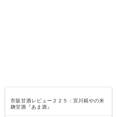
市販甘酒レビュー２２５：宮川糀やの米
麹甘酒『あま酒』