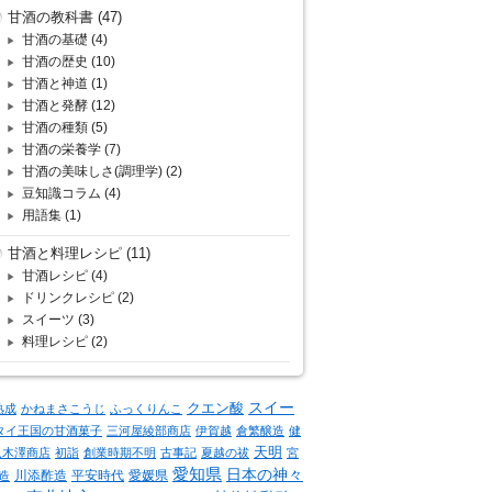
甘酒の教科書
(47)
甘酒の基礎
(4)
甘酒の歴史
(10)
甘酒と神道
(1)
甘酒と発酵
(12)
甘酒の種類
(5)
甘酒の栄養学
(7)
甘酒の美味しさ(調理学)
(2)
豆知識コラム
(4)
用語集
(1)
甘酒と料理レシピ
(11)
甘酒レシピ
(4)
ドリンクレシピ
(2)
スイーツ
(3)
料理レシピ
(2)
クエン酸
スイー
熟成
かねまさこうじ
ふっくりんこ
タイ王国の甘酒菓子
三河屋綾部商店
伊賀越
倉繁醸造
健
天明
八木澤商店
初詣
創業時期不明
古事記
夏越の祓
宮
愛知県
日本の神々
川添酢造
平安時代
愛媛県
造