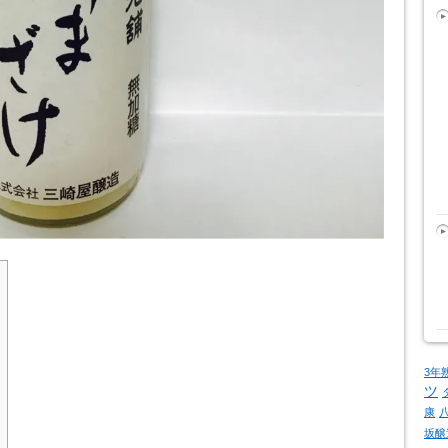
3年
ツ
康
坂醸