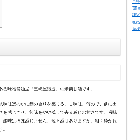
日野
菌
諏訪
礼に
黄桜
ある味噌醤油屋『三崎屋醸造』の米麹甘酒です。
風味はほのかに麹の香りを感じる。甘味は、薄めで、前に出
さを感じさせ、後味をやや残して去る感じの甘さです。旨味
。酸味はほぼ感じません。粒々感はありますが、粗く砕かれ
す。