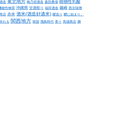
東北地方
植物性乳酸
酒造
梅乃宿酒造
森田農場
沖縄県
篠崎
甘酒祭り
機能性物質
福田酒造
西京味噌
酒米(酒造好適米)
赤米
商店
醪造り
醴に始まり、
関西地方
終わる
韓国
飛鳥時代
香り
馬場商店
麹