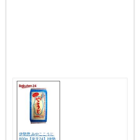
伊勢惣 みやここうじ
800g【楽天24】[伊勢