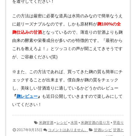
を遵守してください！
この方法は厳密に必要な道具は水筒のみなので簡単なうえ
に超リーズナブルなのです。しかも原材料が
麹100%の全
麹仕込みの甘酒
となっているので、薄造りの甘酒よりも麹
由来の酵素や栄養成分が多いのが特徴的です。『最初から
これを教えろよ！』とツッコミの声が聞こえてきそうです
が、ご容赦ください(笑)
※また、この方法であれば、買ってきた麹の質も簡単にチ
ェックすることが出来ます。僕自身が麹の質をチェック
し、美味しい甘酒造りに適しているかどうかのレビュー
『
麹レビュー
』
も近日公開していきますので楽しみにして
いてください！
米麹甘酒
•
レシピ
•
水筒
•
米麹甘酒の造り方
•
早造り
2017年9月15日
コメントはありません。
甘酒レシピ
甘酒と