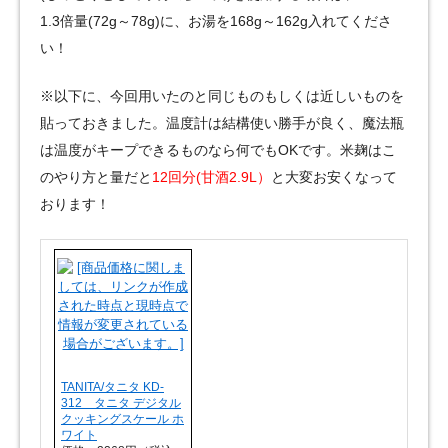
1.3倍量(72g～78g)に、お湯を168g～162g入れてくださ
い！
※以下に、今回用いたのと同じものもしくは近しいものを
貼っておきました。温度計は結構使い勝手が良く、魔法瓶
は温度がキープできるものなら何でもOKです。米麹はこ
のやり方と量だと
12回分(甘酒2.9L）
と大変お安くなって
おります！
TANITA/タニタ KD-
312 タニタ デジタル
クッキングスケール ホ
ワイト