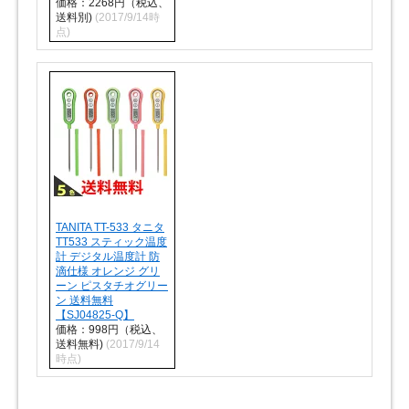
価格：2268円（税込、
送料別)
(2017/9/14時
点)
TANITA TT-533 タニタ
TT533 スティック温度
計 デジタル温度計 防
滴仕様 オレンジ グリ
ーン ピスタチオグリー
ン 送料無料
【SJ04825-Q】
価格：998円（税込、
送料無料)
(2017/9/14
時点)