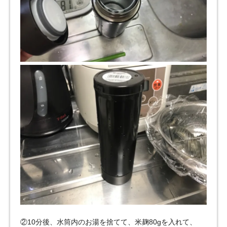
②10分後、水筒内のお湯を捨てて、米麹80gを入れて、