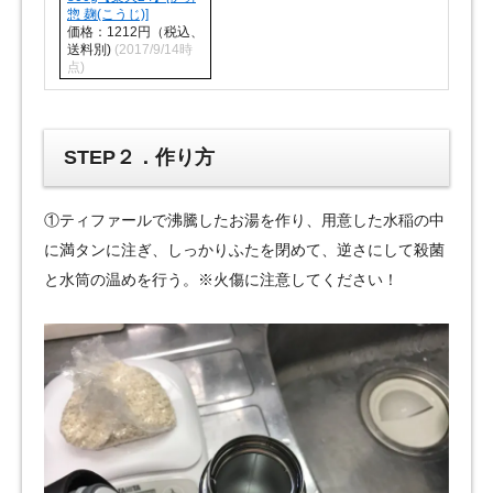
惣 麹(こうじ)]
価格：1212円（税込、
送料別)
(2017/9/14時
点)
STEP２．作り方
①ティファールで沸騰したお湯を作り、用意した水稲の中
に満タンに注ぎ、しっかりふたを閉めて、逆さにして殺菌
と水筒の温めを行う。※火傷に注意してください！