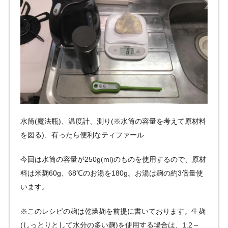
水筒(魔法瓶)、温度計、測り(※水筒の容量を考えて原材料
を図る)、有ったら便利なティファール
今回は水筒の容量が250g(ml)のものを使用するので、原材
料は米麹60g、68℃のお湯を180g。お湯は麹の約3倍量使
います。
※このレシピの麹は乾燥麹を前提に書いております。生麹
(しっとりとして水分の多い麹)を使用する場合は、1.2～