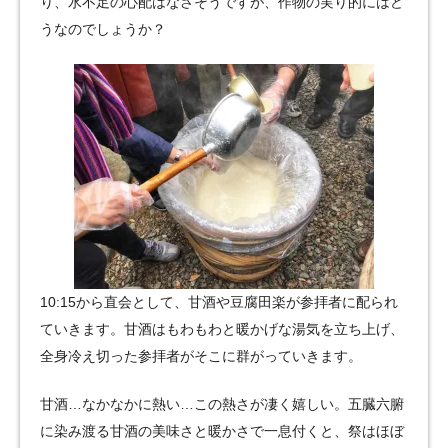
り、水不足の心配はなさそうですが、作物の実り的にはど
うなのでしょうか？
10:15から直会として、甘酒や豆腐田楽が参拝者に配られ
ていきます。甘酒はもわもわと暖かげな湯気を立ち上げ、
全身冷え切った参拝者がそこに群がっていきます。
甘酒…なかなかに熱い…この熱さが凄く嬉しい。五臓六腑
に染み渡る甘酒の美味さと暖かさで一息付くと、祭はほぼ