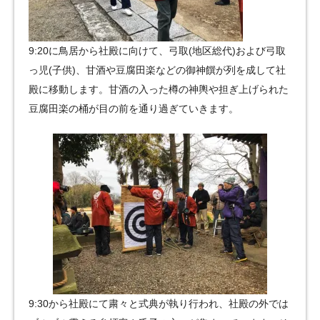
9:20に鳥居から社殿に向けて、弓取(地区総代)および弓取
っ児(子供)、甘酒や豆腐田楽などの御神饌が列を成して社
殿に移動します。甘酒の入った樽の神輿や担ぎ上げられた
豆腐田楽の桶が目の前を通り過ぎていきます。
9:30から社殿にて粛々と式典が執り行われ、社殿の外では