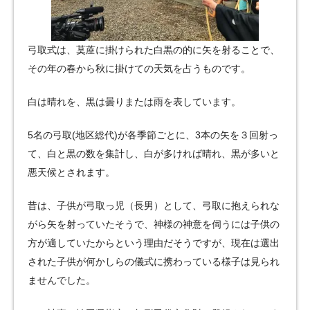
弓取式は、茣蓙に掛けられた白黒の的に矢を射ることで、
その年の春から秋に掛けての天気を占うものです。
白は晴れを、黒は曇りまたは雨を表しています。
5名の弓取(地区総代)が各季節ごとに、3本の矢を３回射っ
て、白と黒の数を集計し、白が多ければ晴れ、黒が多いと
悪天候とされます。
昔は、子供が弓取っ児（長男）として、弓取に抱えられな
がら矢を射っていたそうで、神様の神意を伺うには子供の
方が適していたからという理由だそうですが、現在は選出
された子供が何かしらの儀式に携わっている様子は見られ
ませんでした。