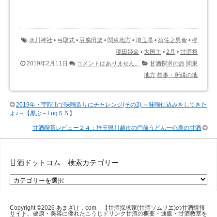
氷川神社
•
弓取式
•
豆腐田楽
•
関東地方
•
埼玉県
•
須佐之男命
•
櫛
稲田姫命
•
大国主
•
2月
•
甘酒祭
2019年2月11日
コメントはありません。
甘酒探求の旅
関東
地方
祭事・所縁の地
2019年・宇陀市で味噌造りにチャレンジ(その2) ～味噌仕込みをしてきた
よ♪～【黒ぶ～Log５５】
甘酒喫茶レビュー２４：埼玉県川越市の門前うどん一心庵の甘酒
甘酒ドットコム 検索カテゴリー
甘
酒
ド
ッ
Copyright ©2026
あまざけ．com 【甘酒探求家(甘酒ソムリエ)の甘酒情報
サイト。健康・美容に優れたこうじドリンク甘酒の概要・通販・甘酒教室を
ト