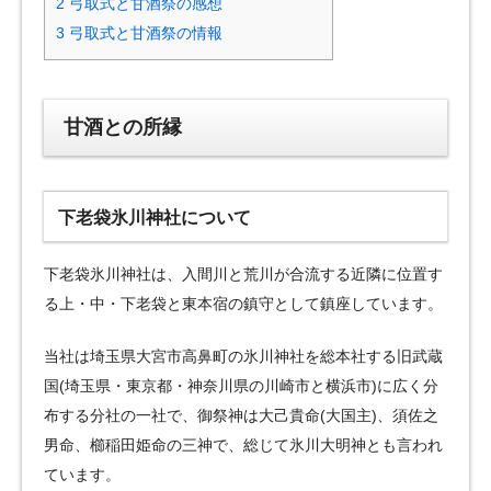
2
弓取式と甘酒祭の感想
3
弓取式と甘酒祭の情報
甘酒との所縁
下老袋氷川神社について
下老袋氷川神社は、入間川と荒川が合流する近隣に位置す
る上・中・下老袋と東本宿の鎮守として鎮座しています。
当社は埼玉県大宮市高鼻町の氷川神社を総本社する旧武蔵
国(埼玉県・東京都・神奈川県の川崎市と横浜市)に広く分
布する分社の一社で、御祭神は大己貴命(大国主)、須佐之
男命、櫛稲田姫命の三神で、総じて氷川大明神とも言われ
ています。