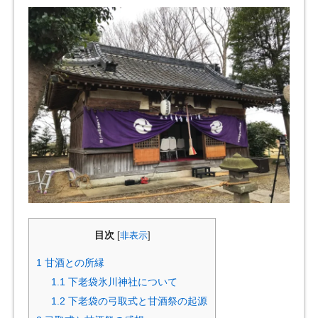
目次
[
非表示
]
1
甘酒との所縁
1.1
下老袋氷川神社について
1.2
下老袋の弓取式と甘酒祭の起源