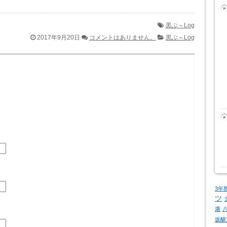
黒ぶ～Log
2017年9月20日
コメントはありません。
黒ぶ～Log
3年
ツ
康
坂醸