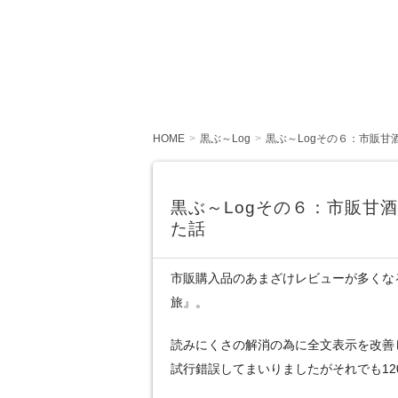
HOME
黒ぶ～Log
黒ぶ～Logその６：市販甘
黒ぶ～Logその６：市販甘
た話
市販購入品のあまざけレビューが多くな
旅』。
読みにくさの解消の為に全文表示を改善
試行錯誤してまいりましたがそれでも120記