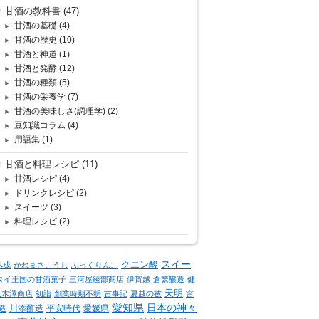
甘酒の教科書
(47)
甘酒の基礎
(4)
甘酒の歴史
(10)
甘酒と神道
(1)
甘酒と発酵
(12)
甘酒の種類
(5)
甘酒の栄養学
(7)
甘酒の美味しさ(調理学)
(2)
豆知識コラム
(4)
用語集
(1)
甘酒と料理レシピ
(11)
甘酒レシピ
(4)
ドリンクレシピ
(2)
スイーツ
(3)
料理レシピ
(2)
クエン酸
スイー
熟成
かねまさこうじ
ふっくりんこ
タイ王国の甘酒菓子
三河屋綾部商店
伊賀越
倉繁醸造
健
天明
八木澤商店
初詣
創業時期不明
古事記
夏越の祓
宮
愛知県
日本の神々
川添酢造
平安時代
愛媛県
造