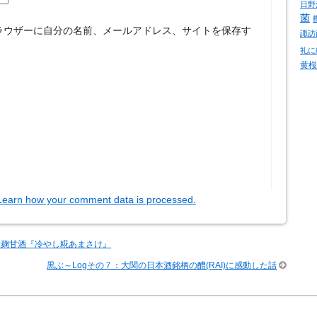
日野
菌
ラウザーに自分の名前、メールアドレス、サイトを保存す
諏訪
礼に
黄桜
Learn how your comment data is processed.
米麹甘酒『冷やし糀あまさけ』
黒ぶ～Logその７：大関の日本酒銘柄の醴(RAI)に感動した話