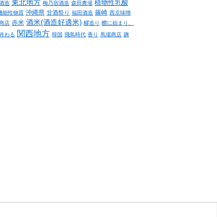
東北地方
植物性乳酸
酒造
梅乃宿酒造
森田農場
沖縄県
篠崎
甘酒祭り
機能性物質
福田酒造
西京味噌
酒米(酒造好適米)
赤米
商店
醪造り
醴に始まり、
関西地方
終わる
韓国
飛鳥時代
香り
馬場商店
麹