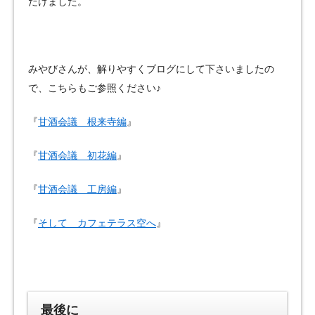
だけました。
みやびさんが、解りやすくブログにして下さいましたの
で、こちらもご参照ください♪
『
甘酒会議 根来寺編
』
『
甘酒会議 初花編
』
『
甘酒会議 工房編
』
『
そして カフェテラス空へ
』
最後に