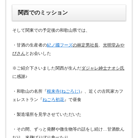
関西でのミッション
そして関東での予定後の和歌山県では、
・甘酒の生産者の
紀ノ國フーズ
の林定男社長
、
光明堂みや
びさん
とお会いした
※ご紹介下さいました関西が生んだ
ダジャレ紳士ナオシ氏
に感謝♪
・和歌山の名所『
根来寺(ねごろじ)
』、近くの古民家カフ
ェレストラン『
ねごろ初花
』で昼食
・製造場所を見学させていただいた
・その間、ずっと発酵や微生物等の話をし続け…甘酒飲ん
だり、米麹ばりぼり食べたり…