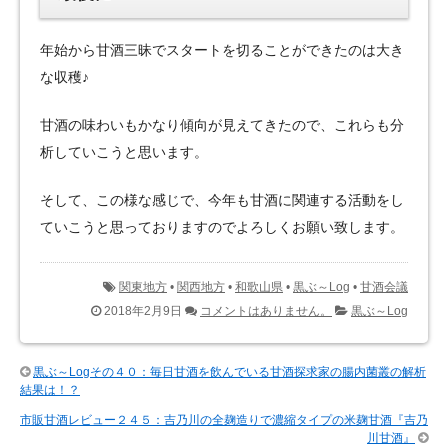
年始から甘酒三昧でスタートを切ることができたのは大き
な収穫♪
甘酒の味わいもかなり傾向が見えてきたので、これらも分
析していこうと思います。
そして、この様な感じで、今年も甘酒に関連する活動をし
ていこうと思っておりますのでよろしくお願い致します。
関東地方
•
関西地方
•
和歌山県
•
黒ぶ～Log
•
甘酒会議
2018年2月9日
コメントはありません。
黒ぶ～Log
黒ぶ～Logその４０：毎日甘酒を飲んでいる甘酒探求家の腸内菌叢の解析
結果は！？
市販甘酒レビュー２４５：吉乃川の全麹造りで濃縮タイプの米麹甘酒『吉乃
川甘酒』