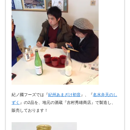
紀ノ國フーズでは『
紀州あまざけ初音
』、『
名水弁天のし
ずく
』の2品を、地元の酒蔵『吉村秀雄商店』で製造し、
販売しております！