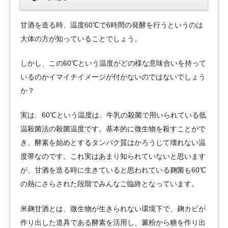
甘酒を造る時、温度60℃で6時間の発酵を行うというのは
大体の方が知っていることでしょう。
しかし、この60℃という温度がどの様な意味合いを持って
いるのかイマイチイメージが付かないのではないでしょう
か？
実は、60℃という温度は、牛乳の殺菌で用いられている低
温殺菌法の殺菌温度です。基本的に微生物を殺すことがで
き、酵素を始めとするタンパク質はかろうじて壊れない温
度帯なのです。これ実はあまり知られていないと思います
が、甘酒を造る時に生きていると思われている麹菌も60℃
の熱にさらされた段階でみんなご臨終となっています。
米麹甘酒とは、微生物が生きられない環境下で、麹カビが
作り出した道具である酵素を活用し、澱粉から糖を作り出