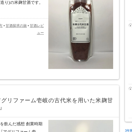
造り)の米麹甘酒です。
方
•
甘酒探求の旅
•
甘酒レビ
ュー
アグリファーム壱岐の古代米を用いた米麹甘
』
を飲んだ感想 創業時期
3年
『アグリファーム壱