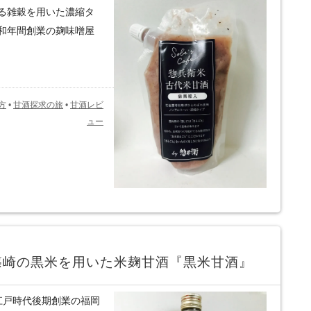
る雑穀を用いた濃縮タ
和年間創業の麹味噌屋
方
•
甘酒探求の旅
•
甘酒レビ
ュー
篠崎の黒米を用いた米麹甘酒『黒米甘酒』
江戸時代後期創業の福岡