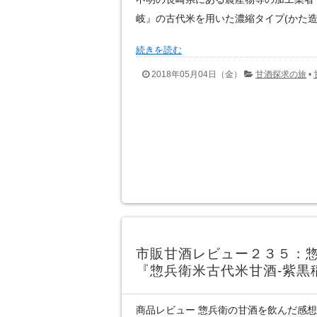
岐』の古代米を用いた濃縮タイプ(かた造
続きを読む
2018年05月04日（金）
甘酒探求の旅
•
市販甘酒レビュー２３５：
『惣兵衛米古代米甘酒-紫黒
商品レビュー 惣兵衛の甘酒を飲んだ感想 2