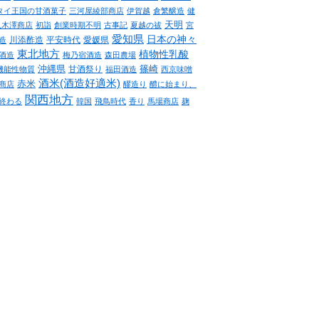
タイ王国の甘酒菓子
三河屋綾部商店
伊賀越
倉繁醸造
健
天明
八木澤商店
初詣
創業時期不明
古事記
夏越の祓
宮
愛知県
日本の神々
川添酢造
平安時代
愛媛県
造
東北地方
植物性乳酸
酒造
梅乃宿酒造
森田農場
沖縄県
篠崎
甘酒祭り
機能性物質
福田酒造
西京味噌
酒米(酒造好適米)
赤米
商店
醪造り
醴に始まり、
関西地方
終わる
韓国
飛鳥時代
香り
馬場商店
麹