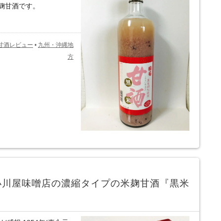
麹甘酒です。
甘酒レビュー
•
九州・沖縄地
方
小川屋味噌店の濃縮タイプの米麹甘酒『黒米