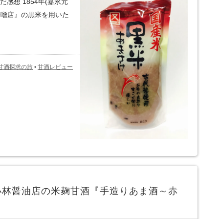
感想 1854年(嘉永元
味噌店』の黒米を用いた
甘酒探求の旅
•
甘酒レビュー
小林醤油店の米麹甘酒『手造りあま酒～赤