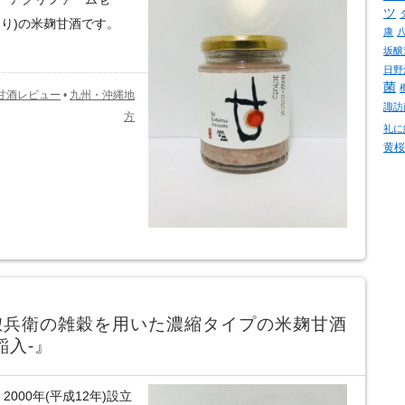
ツ
り)の米麹甘酒です。
康
坂醸
日野
菌
甘酒レビュー
•
九州・沖縄地
諏訪
方
礼に
黄桜
惣兵衛の雑穀を用いた濃縮タイプの米麹甘酒
稲入-』
000年(平成12年)設立