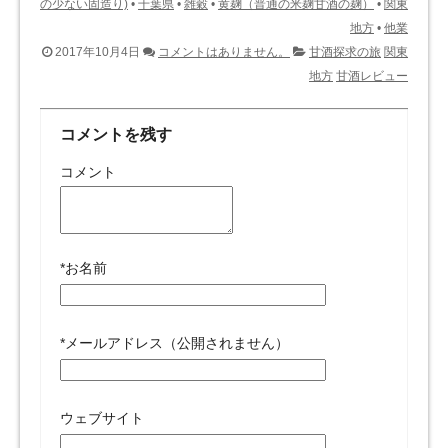
の少ない固造り)
•
千葉県
•
雑穀
•
黄麹（普通の米麹甘酒の麹）
•
関東
地方
•
他業
2017年10月4日
コメントはありません。
甘酒探求の旅
関東
地方
甘酒レビュー
コメントを残す
コメント
*
お名前
*
メールアドレス（公開されません）
ウェブサイト