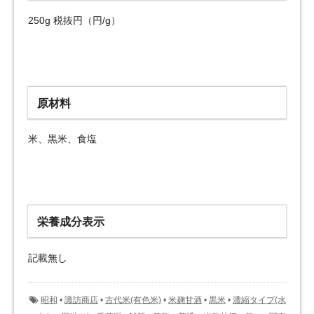
250g 税抜円（円/g）
原材料
米、黒米、食塩
栄養成分表示
記載無し
昭和
•
諏訪商店
•
古代米(有色米)
•
米麹甘酒
•
黒米
•
濃縮タイプ(水