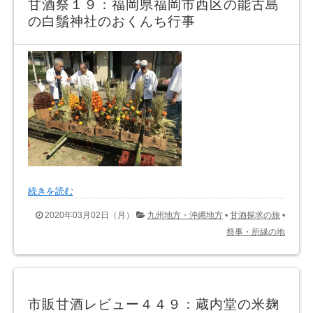
甘酒祭１９：福岡県福岡市西区の能古島
の白鬚神社のおくんち行事
続きを読む
2020年03月02日（月）
九州地方・沖縄地方
•
甘酒探求の旅
•
祭事・所縁の地
市販甘酒レビュー４４９：蔵内堂の米麹