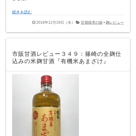
続きを読む
2018年12月19日（水）
甘酒探求の旅
•
麹レビュー
市販甘酒レビュー３４９：篠崎の全麹仕
込みの米麹甘酒『有機米あまざけ』