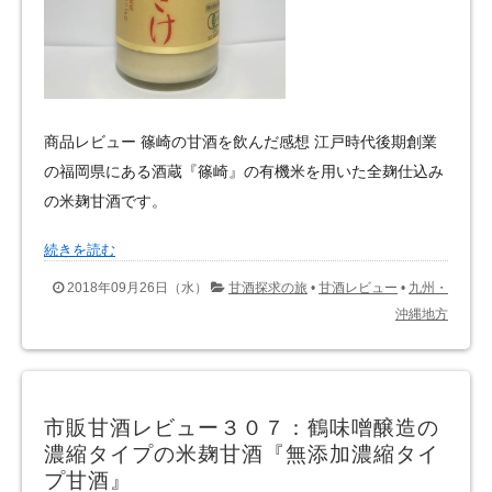
商品レビュー 篠崎の甘酒を飲んだ感想 江戸時代後期創業
の福岡県にある酒蔵『篠崎』の有機米を用いた全麹仕込み
の米麹甘酒です。
続きを読む
2018年09月26日（水）
甘酒探求の旅
•
甘酒レビュー
•
九州・
沖縄地方
市販甘酒レビュー３０７：鶴味噌醸造の
濃縮タイプの米麹甘酒『無添加濃縮タイ
プ甘酒』