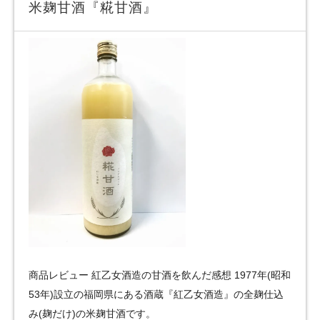
米麹甘酒『糀甘酒』
商品レビュー 紅乙女酒造の甘酒を飲んだ感想 1977年(昭和
53年)設立の福岡県にある酒蔵『紅乙女酒造』の全麹仕込
み(麹だけ)の米麹甘酒です。