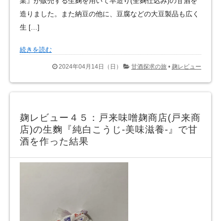
業』が販売する生麹を用いて早造り(全麹仕込み)の甘酒を
造りました。また納豆の他に、豆腐などの大豆製品も広く
生 […]
続きを読む
2024年04月14日（日）
甘酒探求の旅
•
麹レビュー
麹レビュー４５：戸来味噌麹商店(戸来商
店)の生麴『純白こうじ‐美味滋養‐』で甘
酒を作った結果