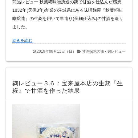
商品レビュー 秋葉糀味噌所造の麹で甘酒を仕込んだ感想
1832年(天保3年)創業の茨城県にある味噌麹屋『秋葉糀味
噌醸造』の生麹を用いて早造り(全麹仕込み)の甘酒を造り
ました。
続きを読む
2019年08月11日（日）
甘酒探求の旅
•
麹レビュー
麹レビュー３６：宝来屋本店の生麹『生
糀』で甘酒を作った結果