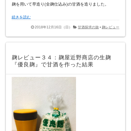
麹を用いて早造り(全麹仕込み)の甘酒を造りました。
続きを読む
2018年12月16日（日）
甘酒探求の旅
•
麹レビュー
麹レビュー３４：麹屋近野商店の生麹
『優良麹』で甘酒を作った結果