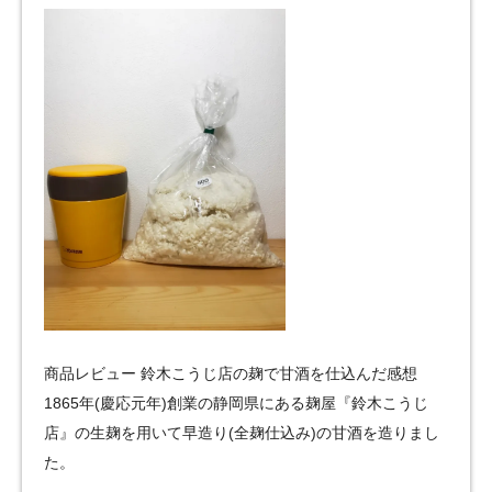
商品レビュー 鈴木こうじ店の麹で甘酒を仕込んだ感想
1865年(慶応元年)創業の静岡県にある麹屋『鈴木こうじ
店』の生麹を用いて早造り(全麹仕込み)の甘酒を造りまし
た。