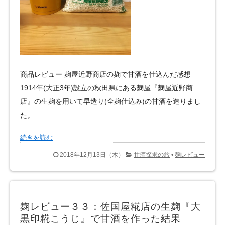
商品レビュー 麹屋近野商店の麹で甘酒を仕込んだ感想
1914年(大正3年)設立の秋田県にある麹屋『麹屋近野商
店』の生麹を用いて早造り(全麹仕込み)の甘酒を造りまし
た。
続きを読む
2018年12月13日（木）
甘酒探求の旅
•
麹レビュー
麹レビュー３３：佐国屋糀店の生麹『大
黒印糀こうじ』で甘酒を作った結果