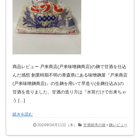
商品レビュー 戸来商店(戸来味噌麹商店)の麹で甘酒を仕込
んだ感想 創業時期不明の青森県にある味噌麹屋『戸来商店
(戸来味噌麹商店)』の生麹を用いて早造り(全麹仕込み)の
甘酒を造りました。甘酒の造り方は『水筒だけで出来ちゃ
う […]
続きを読む
2024年04月11日（木）
甘酒探求の旅
•
麹レビュー