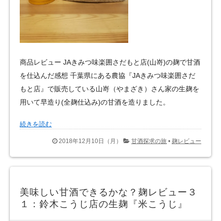
商品レビュー JAきみつ味楽囲さだもと店(山嵜)の麹で甘酒
を仕込んだ感想 千葉県にある農協『JAきみつ味楽囲さだ
もと店』で販売している山嵜（やまざき）さん家の生麹を
用いて早造り(全麹仕込み)の甘酒を造りました。
続きを読む
2018年12月10日（月）
甘酒探求の旅
•
麹レビュー
美味しい甘酒できるかな？麹レビュー３
１：鈴木こうじ店の生麹『米こうじ』