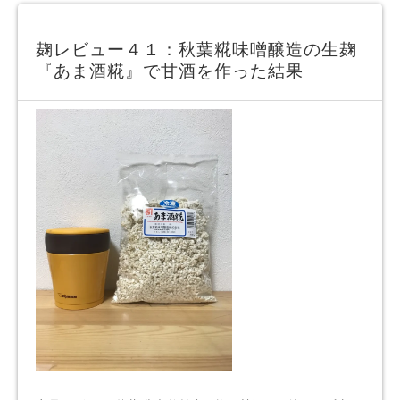
麹レビュー４１：秋葉糀味噌醸造の生麹
『あま酒糀』で甘酒を作った結果