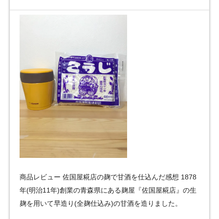
商品レビュー 佐国屋糀店の麹で甘酒を仕込んだ感想 1878
年(明治11年)創業の青森県にある麹屋『佐国屋糀店』の生
麹を用いて早造り(全麹仕込み)の甘酒を造りました。