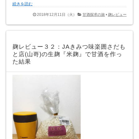
続きを読む
2018年12月11日（火）
甘酒探求の旅
•
麹レビュー
麹レビュー３２：JAきみつ味楽囲さだも
と店(山嵜)の生麹『米麹』で甘酒を作っ
た結果