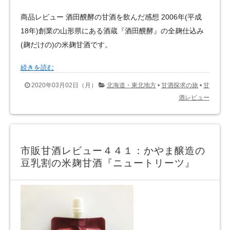
商品レビュー 酒田醗酵の甘酒を飲んだ感想 2006年(平成
18年)創業の山形県にある酒蔵『酒田醗酵』の全麹仕込み
(麹だけの)の米麹甘酒です。
続きを読む
2020年03月02日（月）
北海道・東北地方
•
甘酒探求の旅
•
甘
酒レビュー
市販甘酒レビュー４４１：かやま醸造の
豆乳割の米麹甘酒『ニュートリーツ』