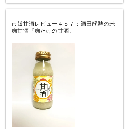
市販甘酒レビュー４５７：酒田醗酵の米
麹甘酒『麹だけの甘酒』