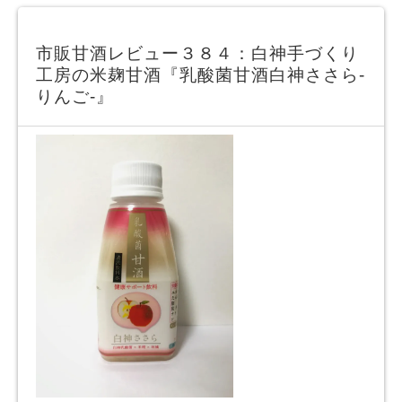
市販甘酒レビュー３８４：白神手づくり
工房の米麹甘酒『乳酸菌甘酒白神ささら-
りんご-』