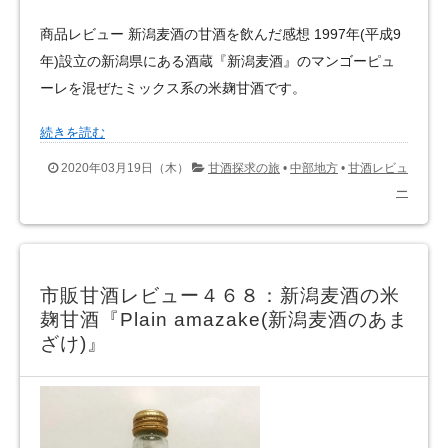
商品レビュー 新潟麦酒の甘酒を飲んだ感想 1997年(平成9
年)設立の新潟県にある酒蔵『新潟麦酒』のマンゴーピュ
ーレを混ぜたミックス系の米麹甘酒です。
続きを読む
2020年03月19日（木）
甘酒探求の旅
•
中部地方
•
甘酒レビュ
ー
市販甘酒レビュー４６８：新潟麦酒の米
麹甘酒『Plain amazake(新潟麦酒のあま
ざけ)』