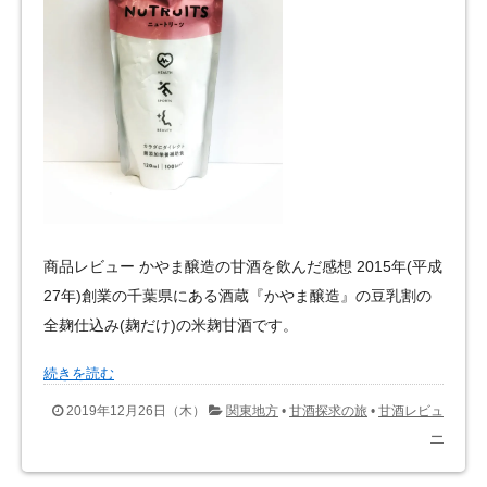
商品レビュー かやま醸造の甘酒を飲んだ感想 2015年(平成
27年)創業の千葉県にある酒蔵『かやま醸造』の豆乳割の
全麹仕込み(麹だけ)の米麹甘酒です。
続きを読む
2019年12月26日（木）
関東地方
•
甘酒探求の旅
•
甘酒レビュ
ー