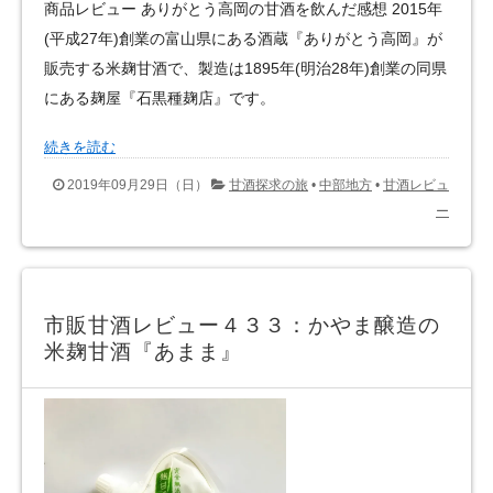
商品レビュー ありがとう高岡の甘酒を飲んだ感想 2015年
(平成27年)創業の富山県にある酒蔵『ありがとう高岡』が
販売する米麹甘酒で、製造は1895年(明治28年)創業の同県
にある麹屋『石黒種麹店』です。
続きを読む
2019年09月29日（日）
甘酒探求の旅
•
中部地方
•
甘酒レビュ
ー
市販甘酒レビュー４３３：かやま醸造の
米麹甘酒『あまま』