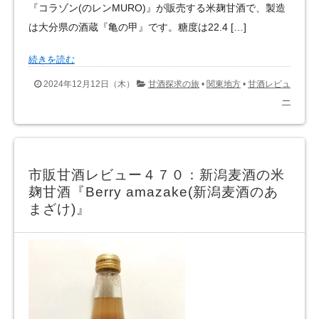
『コラゾン(のレンMURO)』が販売する米麹甘酒で、製造
は大分県の酒蔵『亀の甲』です。糖度は22.4 […]
続きを読む
2024年12月12日（木）
甘酒探求の旅
•
関東地方
•
甘酒レビュ
ー
市販甘酒レビュー４７０：新潟麦酒の米
麹甘酒『Berry amazake(新潟麦酒のあ
まざけ)』