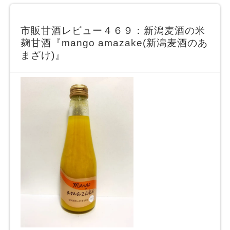
市販甘酒レビュー４６９：新潟麦酒の米
麹甘酒『mango amazake(新潟麦酒のあ
まざけ)』