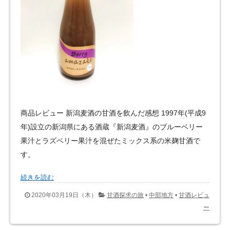
商品レビュー 新潟麦酒の甘酒を飲んだ感想 1997年(平成9
年)設立の新潟県にある酒蔵『新潟麦酒』のブルーベリー
果汁とラズベリー果汁を混ぜたミックス系の米麹甘酒で
す。
続きを読む
2020年03月19日（木）
甘酒探求の旅
•
中部地方
•
甘酒レビュ
ー