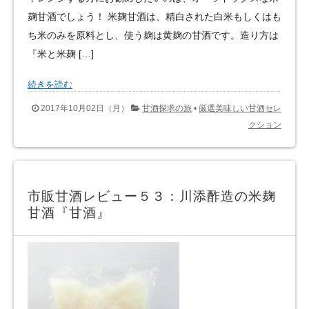
麹甘酒でしょう！ 米麹甘酒は、精白された白米もしくはも
ち米のみを原料とし、使う麹は黄麹の甘酒です。造り方は
『米と米麹 […]
続きを読む
2017年10月02日（月）
甘酒探求の旅
•
厳選美味しい甘酒セレ
クション
市販甘酒レビュー５３：川添酢造の米麹
甘酒『甘酒』