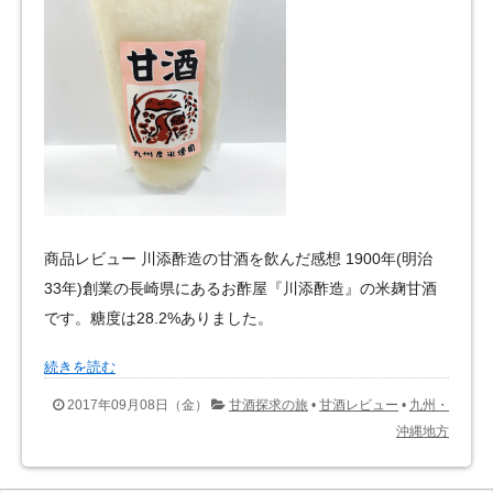
商品レビュー 川添酢造の甘酒を飲んだ感想 1900年(明治
33年)創業の長崎県にあるお酢屋『川添酢造』の米麹甘酒
です。糖度は28.2%ありました。
続きを読む
2017年09月08日（金）
甘酒探求の旅
•
甘酒レビュー
•
九州・
沖縄地方