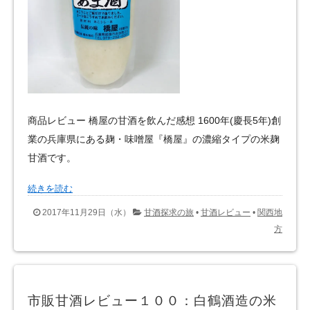
商品レビュー 橋屋の甘酒を飲んだ感想 1600年(慶長5年)創
業の兵庫県にある麹・味噌屋『橋屋』の濃縮タイプの米麹
甘酒です。
続きを読む
2017年11月29日（水）
甘酒探求の旅
•
甘酒レビュー
•
関西地
方
市販甘酒レビュー１００：白鶴酒造の米