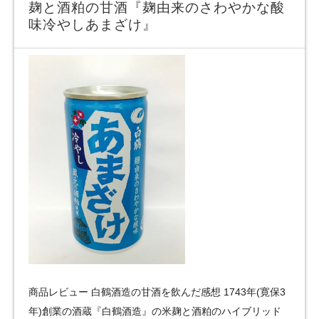
麹と酒粕の甘酒『麹由来のさわやかな酸
味冷やしあまざけ』
商品レビュー 白鶴酒造の甘酒を飲んだ感想 1743年(寛保3
年)創業の酒蔵『白鶴酒造』の米麹と酒粕のハイブリッド