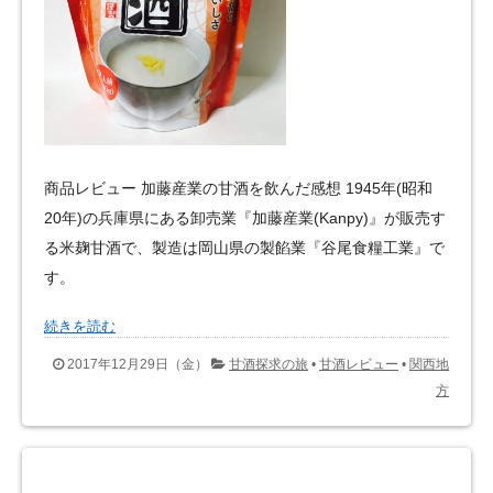
商品レビュー 加藤産業の甘酒を飲んだ感想 1945年(昭和
20年)の兵庫県にある卸売業『加藤産業(Kanpy)』が販売す
る米麹甘酒で、製造は岡山県の製餡業『谷尾食糧工業』で
す。
続きを読む
2017年12月29日（金）
甘酒探求の旅
•
甘酒レビュー
•
関西地
方