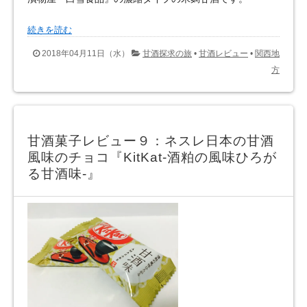
続きを読む
2018年04月11日（水）
甘酒探求の旅
•
甘酒レビュー
•
関西地
方
甘酒菓子レビュー９：ネスレ日本の甘酒
風味のチョコ『KitKat-酒粕の風味ひろが
る甘酒味-』