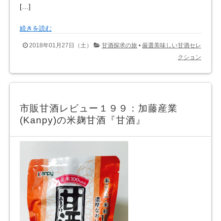
[…]
続きを読む
2018年01月27日（土）
甘酒探求の旅
•
厳選美味しい甘酒セレ
クション
市販甘酒レビュー１９９：加藤産業
(Kanpy)の米麹甘酒『甘酒』