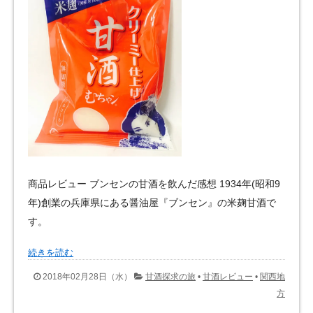
商品レビュー ブンセンの甘酒を飲んだ感想 1934年(昭和9
年)創業の兵庫県にある醤油屋『ブンセン』の米麹甘酒で
す。
続きを読む
2018年02月28日（水）
甘酒探求の旅
•
甘酒レビュー
•
関西地
方