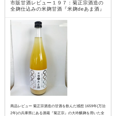
市販甘酒レビュー１９７：菊正宗酒造の
全麹仕込みの米麹甘酒『米麹deあま酒』
商品レビュー 菊正宗酒造の甘酒を飲んだ感想 1659年(万治
2年)の兵庫県にある酒蔵『菊正宗』の大吟醸麹を用いた全