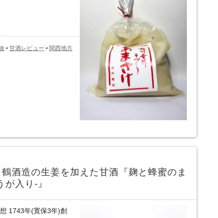
旅
•
甘酒レビュー
•
関西地方
白鶴酒造の生姜を加えた甘酒『麹と蜂蜜のま
うが入り-』
1743年(寛保3年)創