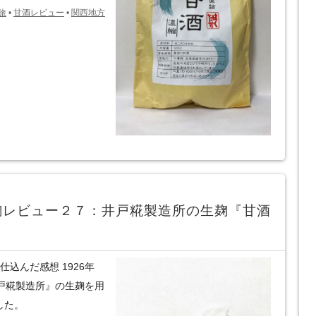
旅
•
甘酒レビュー
•
関西地方
麹レビュー２７：井戸糀製造所の生麹『甘酒
込んだ感想 1926年
井戸糀製造所』の生麹を用
した。