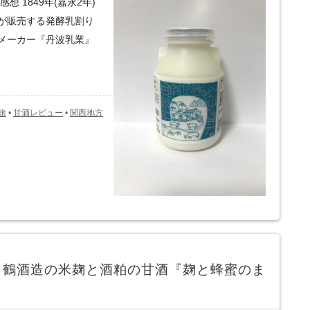
 1849年(嘉永2年)
が販売する発酵乳割り
メーカー『丹波乳業』
旅
•
甘酒レビュー
•
関西地方
白鶴酒造の米麹と酒粕の甘酒『麹と蜂蜜のま