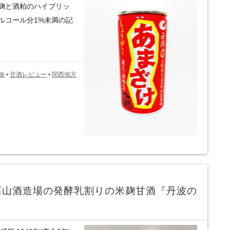
麹と酒粕のハイブリッ
ルコール分1%未満の記
旅
•
甘酒レビュー
•
関西地方
西山酒造場の発酵乳割りの米麹甘酒『丹波の