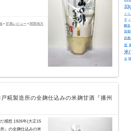
33
くり
子
旅
•
甘酒レビュー
•
関西地方
醸造
賀都
田農
造
米
る
井戸糀製造所の全麹仕込みの米麹甘酒『播州
想 1926年(大正15
造所』の全麹仕込みの米