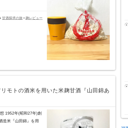
甘酒探求の旅
•
麹レビュー
アリモトの酒米を用いた米麹甘酒『山田錦あ
1952年(昭和27年)創
酒造米『山田錦』を用
3年