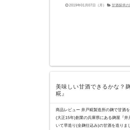
2019年01月07日（月）
甘酒探求の
美味しい甘酒できるかな？
糀』
商品レビュー 井戸糀製造所の麹で甘酒を仕
(大正15年)創業の兵庫県にある麹屋『
いて早造り(全麹仕込み)の甘酒を造りま