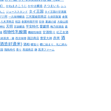
g）
さつまいも
かねまさこうじ
かやま醸造
ふっ
タイ王国
んこ
ジューススタンド
タイ王国の甘酒菓
バリ州
三河屋綾部商店
一久味噌醸造
久保田製菓
倉繁
八木澤商店
初詣
創業時期不明
壮快
夏越の祓
大嶽山那
天明
平安時代
愛媛県
神社
宮坂醸造
梅乃宿酒造
森
植物性乳酸菌
甘酒祭り
紅乙女酒
場
機能性物質
酒
赤米
諏訪商店
豊受大神
美術茶房・篠
西京味噌
(酒造好適米)
酒粕
醪造り
醴に始まり、礼に終わ
韓国
飛鳥時代
香り
馬場商店
麹
黒澤ファーム