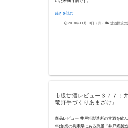
いた米麹甘酒です。
続きを読む
2018年11月19日（月）
甘酒探求の
市販甘酒レビュー３７７：
竜野手づくりあまざけ』
商品レビュー 井戸糀製造所の甘酒を飲んだ感
年)創業の兵庫県にある麹屋『井戸糀製