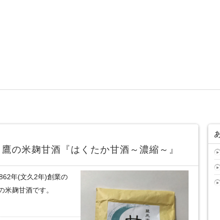
白鷹の米麹甘酒『はくたか甘酒～濃縮～』
62年(文久2年)創業の
の米麹甘酒です。