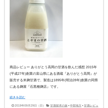
商品レビュー ありがとう高岡の甘酒を飲んだ感想 2015年
(平成27年)創業の富山県にある酒蔵『ありがとう高岡』が
販売する米麹甘酒で、製造は1895年(明治28年)創業の同県
にある麹屋『石黒種麹店』です。
続きを読む
2019年09月29日（日）
甘酒探求の旅
•
中部地方
•
甘酒レビュ