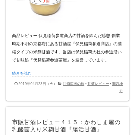
商品レビュー 伏見稲荷参道商店の甘酒を飲んだ感想 創業
時期不明の京都府にある甘酒屋『伏見稲荷参道商店』の濃
縮タイプの米麹甘酒です。当店は伏見稲荷大社の参道沿い
で甘味処『伏見稲荷参道茶屋』を運営しています。
続きを読む
2019年04月23日（火）
甘酒探求の旅
•
甘酒レビュー
•
関西地
方
市販甘酒レビュー４１５：かわしま屋の
乳酸菌入り米麹甘酒『腸活甘酒』