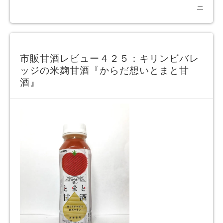
ー
市販甘酒レビュー４２５：キリンビバレ
ッジの米麹甘酒『からだ想いとまと甘
酒』