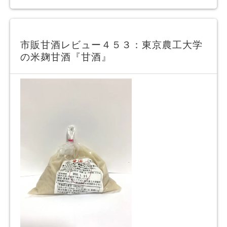
市販甘酒レビュー４５３：東京農工大学
の米麹甘酒『甘酒』