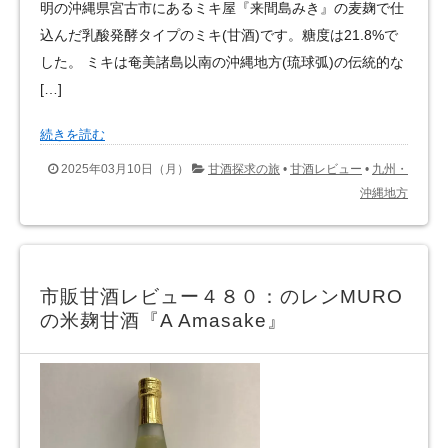
明の沖縄県宮古市にあるミキ屋『来間島みき』の麦麹で仕
込んだ乳酸発酵タイプのミキ(甘酒)です。糖度は21.8%で
した。 ミキは奄美諸島以南の沖縄地方(琉球弧)の伝統的な
[…]
続きを読む
2025年03月10日（月）
甘酒探求の旅
•
甘酒レビュー
•
九州・
沖縄地方
市販甘酒レビュー４８０：のレンMURO
の米麹甘酒『A Amasake』