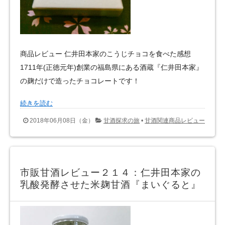
商品レビュー 仁井田本家のこうじチョコを食べた感想
1711年(正徳元年)創業の福島県にある酒蔵『仁井田本家』
の麹だけで造ったチョコレートです！
続きを読む
2018年06月08日（金）
甘酒探求の旅
•
甘酒関連商品レビュー
市販甘酒レビュー２１４：仁井田本家の
乳酸発酵させた米麹甘酒『まいぐると』