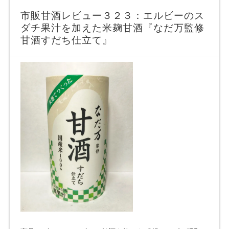
市販甘酒レビュー３２３：エルビーのス
ダチ果汁を加えた米麹甘酒『なだ万監修
甘酒すだち仕立て』