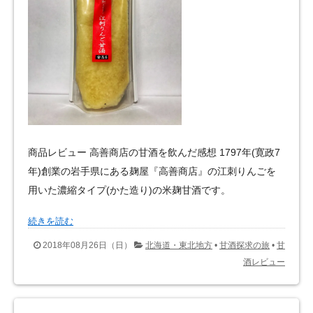
商品レビュー 高善商店の甘酒を飲んだ感想 1797年(寛政7
年)創業の岩手県にある麹屋『高善商店』の江刺りんごを
用いた濃縮タイプ(かた造り)の米麹甘酒です。
続きを読む
2018年08月26日（日）
北海道・東北地方
•
甘酒探求の旅
•
甘
酒レビュー