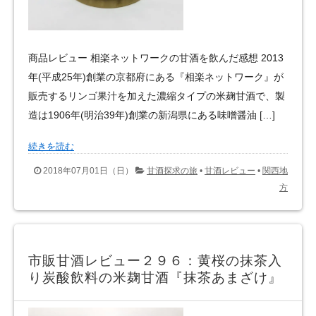
商品レビュー 相楽ネットワークの甘酒を飲んだ感想 2013
年(平成25年)創業の京都府にある『相楽ネットワーク』が
販売するリンゴ果汁を加えた濃縮タイプの米麹甘酒で、製
造は1906年(明治39年)創業の新潟県にある味噌醤油 […]
続きを読む
2018年07月01日（日）
甘酒探求の旅
•
甘酒レビュー
•
関西地
方
市販甘酒レビュー２９６：黄桜の抹茶入
り炭酸飲料の米麹甘酒『抹茶あまざけ』