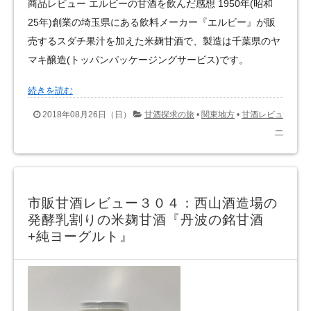
商品レビュー エルビーの甘酒を飲んだ感想 1950年(昭和
25年)創業の埼玉県にある飲料メーカー『エルビー』が販
売するスダチ果汁を加えた米麹甘酒で、製造は千葉県のヤ
マキ醸造(トッパンパッケージングサービス)です。
続きを読む
2018年08月26日（日）
甘酒探求の旅
•
関東地方
•
甘酒レビュ
ー
市販甘酒レビュー３０４：西山酒造場の
発酵乳割りの米麹甘酒『丹波の銘甘酒
+純ヨーグルト』