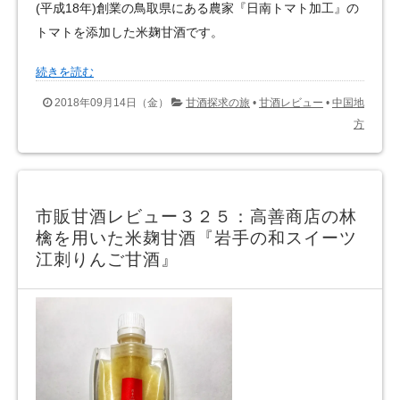
(平成18年)創業の鳥取県にある農家『日南トマト加工』の
トマトを添加した米麹甘酒です。
続きを読む
2018年09月14日（金）
甘酒探求の旅
•
甘酒レビュー
•
中国地
方
市販甘酒レビュー３２５：高善商店の林
檎を用いた米麹甘酒『岩手の和スイーツ
江刺りんご甘酒』