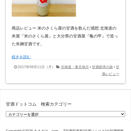
商品レビュー 米のさくら屋の甘酒を飲んだ感想 北海道の
米屋『米のさくら屋』と大分県の甘酒屋『亀の甲』で造っ
た米麹甘酒です。
続きを読む
2017年09月11日（月）
北海道・東北地方
•
甘酒探求の旅
•
甘
酒レビュー
甘酒ドットコム 検索カテゴリー
甘
酒
ド
ッ