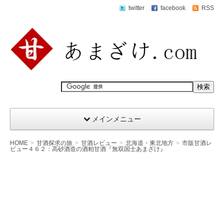
twitter
facebook
RSS
メインメニュー
HOME
甘酒探求の旅
甘酒レビュー
北海道・東北地方
市販甘酒レ
ビュー４６２：高砂酒造の酒粕甘酒『無双国士あまざけ』