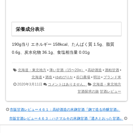
栄養成分表示
190g当り エネルギー 158kcal、たんぱく質 1.5g、脂質
0.6g、炭水化物 36.1g、食塩相当量 0.01g
北海道・東北地方
•
薄い甘酒（15〜20g）
•
高砂酒造
•
酒粕甘酒
•
北海道
•
酒造
•
ゆめぴりか
•
谷口農場
•
明治
•
ブランド米
2020年3月11日
コメントはありません。
北海道・東北地方
甘酒探求の旅
甘酒レビュー
市販甘酒レビュー４６１：高砂酒造の米麹甘酒『麹で造る吟醸甘酒』
市販甘酒レビュー４６３：ハナマルキの米麹甘酒『透きとおった甘酒』