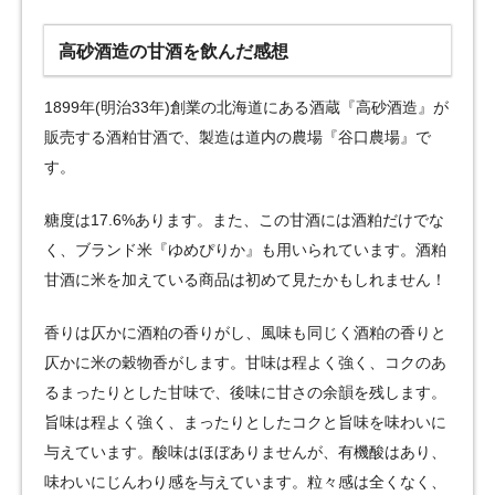
高砂酒造の甘酒を飲んだ感想
1899年(明治33年)創業の北海道にある酒蔵『高砂酒造』が
販売する酒粕甘酒で、製造は道内の農場『谷口農場』で
す。
糖度は17.6%あります。また、この甘酒には酒粕だけでな
く、ブランド米『ゆめぴりか』も用いられています。酒粕
甘酒に米を加えている商品は初めて見たかもしれません！
香りは仄かに酒粕の香りがし、風味も同じく酒粕の香りと
仄かに米の穀物香がします。甘味は程よく強く、コクのあ
るまったりとした甘味で、後味に甘さの余韻を残します。
旨味は程よく強く、まったりとしたコクと旨味を味わいに
与えています。酸味はほぼありませんが、有機酸はあり、
味わいにじんわり感を与えています。粒々感は全くなく、