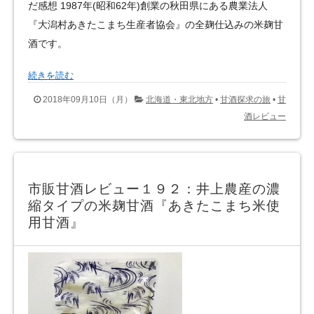
だ感想 1987年(昭和62年)創業の秋田県にある農業法人
『大潟村あきたこまち生産者協会』の全麹仕込みの米麹甘
酒です。
続きを読む
2018年09月10日（月）
北海道・東北地方
•
甘酒探求の旅
•
甘
酒レビュー
市販甘酒レビュー１９２：井上農産の濃
縮タイプの米麹甘酒『あきたこまち米使
用甘酒』