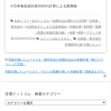
※日本食品成分表2010の計算による推測値
あめこうじ
•
あきたこまち
•
全麹仕込み(麹だけの甘酒)
•
北海道・
東北地方
•
大潟村あきたこまち生産者協会
•
米麹甘酒
•
秋田県
•
黄麹
（普通の米麹甘酒の麹）
•
他業
•
昭和
•
ブランド米
2018年9月10日
コメントはありません。
北海道・東北地方
甘酒探求の旅
甘酒レビュー
市販甘酒レビュー３２８：無印良品の全麹仕込みの米麹甘酒『糀だけで
つくった甘酒』
市販甘酒レビュー３３０：マルミの黒麹を用いた米麹甘酒『黒糀あまざけ』
甘酒ドットコム 検索カテゴリー
甘
酒