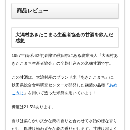
商品レビュー
大潟村あきたこまち生産者協会の甘酒を飲んだ
感想
1987年(昭和62年)創業の秋田県にある農業法人『大潟村あ
きたこまち生産者協会』の全麹仕込みの米麹甘酒です。
この甘酒は、大潟村産のブランド米『あきたこまち』に、
秋田県総合食料研究センターが開発した麹菌の品種『
あめ
こうじ
』を用いて造った米麹を用いています！
糖度は21.5%あります。
香りは柔らかい仄かな麹の香りと合わせて水飴の様な香り
がし、風味は極わずかな麹の香りがします。甘味は程よく