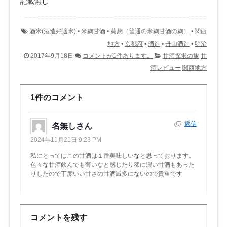
記載無し
酒米(酒造好適米)
•
米麹甘酒
•
黄麹（普通の米麹甘酒の麹）
•
関西
地方
•
京都府
•
酒造
•
丹山酒造
•
明治
2017年9月18日
コメントが1件あります。
甘酒探求の旅
甘
酒レビュー
関西地方
1件のコメント
返信
名無しさん
2024年11月21日 9:23 PM
私にとってはこの甘酒は１番美味しいなと思っております。
色々な甘酒飲んでも薄いなと感じたり稀に濃い甘酒もあった
りしたので丁度いい甘さの甘酒滅多にないので貴重です
コメントを残す