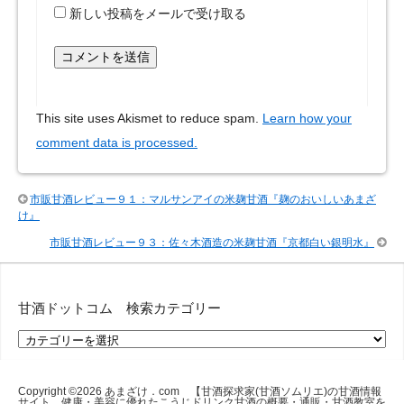
新しい投稿をメールで受け取る
This site uses Akismet to reduce spam.
Learn how your
comment data is processed.
市販甘酒レビュー９１：マルサンアイの米麹甘酒『麹のおいしいあまざ
け』
市販甘酒レビュー９３：佐々木酒造の米麹甘酒『京都白い銀明水』
甘酒ドットコム 検索カテゴリー
甘
酒
ド
ッ
Copyright ©2026
あまざけ．com 【甘酒探求家(甘酒ソムリエ)の甘酒情報
サイト。健康・美容に優れたこうじドリンク甘酒の概要・通販・甘酒教室を