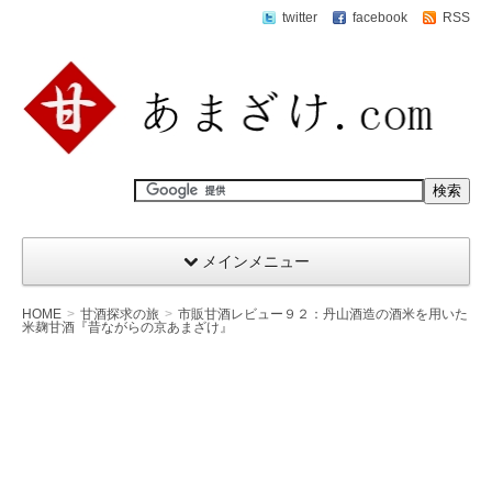
twitter
facebook
RSS
メインメニュー
HOME
甘酒探求の旅
市販甘酒レビュー９２：丹山酒造の酒米を用いた
米麹甘酒『昔ながらの京あまざけ』