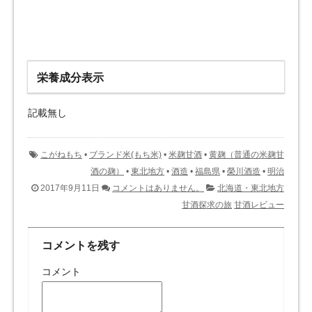
栄養成分表示
記載無し
こがねもち
•
ブランド米(もち米)
•
米麹甘酒
•
黄麹（普通の米麹甘
酒の麹）
•
東北地方
•
酒造
•
福島県
•
榮川酒造
•
明治
2017年9月11日
コメントはありません。
北海道・東北地方
甘酒探求の旅
甘酒レビュー
コメントを残す
コメント