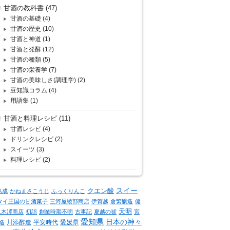
甘酒の教科書
(47)
甘酒の基礎
(4)
甘酒の歴史
(10)
甘酒と神道
(1)
甘酒と発酵
(12)
甘酒の種類
(5)
甘酒の栄養学
(7)
甘酒の美味しさ(調理学)
(2)
豆知識コラム
(4)
用語集
(1)
甘酒と料理レシピ
(11)
甘酒レシピ
(4)
ドリンクレシピ
(2)
スイーツ
(3)
料理レシピ
(2)
クエン酸
スイー
熟成
かねまさこうじ
ふっくりんこ
タイ王国の甘酒菓子
三河屋綾部商店
伊賀越
倉繁醸造
健
天明
八木澤商店
初詣
創業時期不明
古事記
夏越の祓
宮
愛知県
日本の神々
川添酢造
平安時代
愛媛県
造