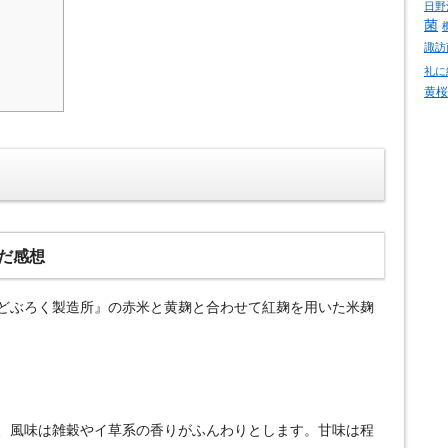
日野
菌
諏訪
礼に
黄桜
だ感想
どぶろく製造所』の赤米と黄麹と合わせて紅麹を用いた米麹
、風味は雑穀やイ草系の香りがふんわりとします。甘味は程