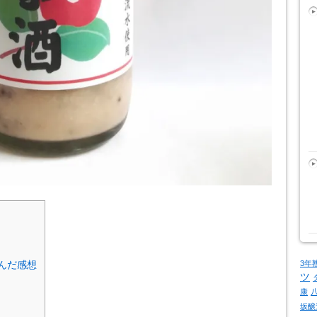
3年
んだ感想
ツ
康
坂醸