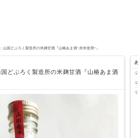
：山国どぶろく製造所の米麹甘酒『山椿あま酒~赤米使用~』
山国どぶろく製造所の米麹甘酒『山椿あま酒