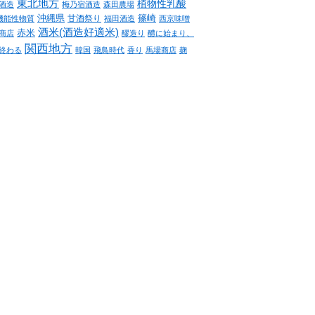
東北地方
植物性乳酸
酒造
梅乃宿酒造
森田農場
沖縄県
篠崎
甘酒祭り
機能性物質
福田酒造
西京味噌
酒米(酒造好適米)
赤米
商店
醪造り
醴に始まり、
関西地方
終わる
韓国
飛鳥時代
香り
馬場商店
麹