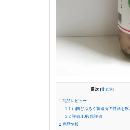
目次
[
非表示
]
1
商品レビュー
1.1
山国どぶろく製造所の甘酒を飲
1.2
評価:10段階評価
2
商品情報