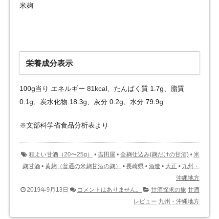
米麹
栄養成分表示
100g当り エネルギー 81kcal、たんぱく質 1.7g、脂質
0.1g、炭水化物 18.3g、灰分 0.2g、水分 79.9g
※文部科学省食品分析表より
程よい甘酒（20〜25g）
•
吉田屋
•
全麹仕込み(麹だけの甘酒)
•
米
麹甘酒
•
黄麹（普通の米麹甘酒の麹）
•
長崎県
•
酒造
•
大正
•
九州・
沖縄地方
2019年9月13日
コメントはありません。
甘酒探求の旅
甘酒
レビュー
九州・沖縄地方